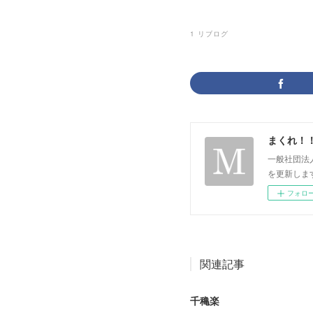
1
リブログ
まくれ！
一般社団法
を更新します。 p
フォロ
関連記事
千穐楽