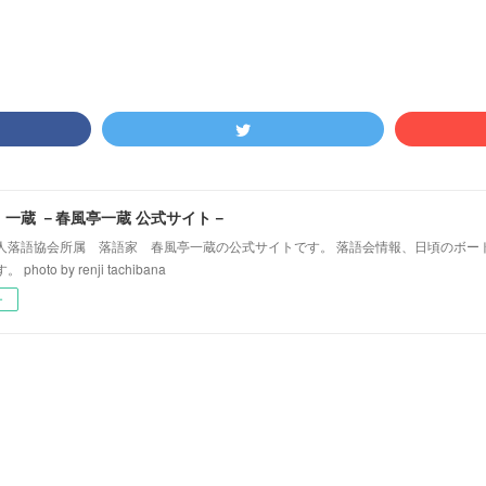
！一蔵 －春風亭一蔵 公式サイト－
人落語協会所属 落語家 春風亭一蔵の公式サイトです。 落語会情報、日頃のボー
hoto by renji tachibana
ー