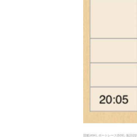
競艇
(
494
)
ボートレース
(
509
)
落語
(
22