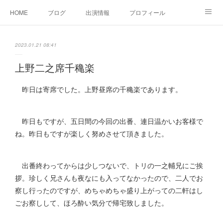
HOME
ブログ
出演情報
プロフィール
お問い合せ
2023.01.21 08:41
上野二之席千穐楽
昨日は寄席でした。上野昼席の千穐楽であります。
昨日もですが、五日間の今回の出番、連日温かいお客様で
ね。昨日もですが楽しく努めさせて頂きました。
出番終わってからは少しつないで、トリの一之輔兄にご挨
拶。珍しく兄さんも夜なにも入ってなかったので、二人でお
察し行ったのですが、めちゃめちゃ盛り上がっての二軒はし
ごお察しして、ほろ酔い気分で帰宅致しました。