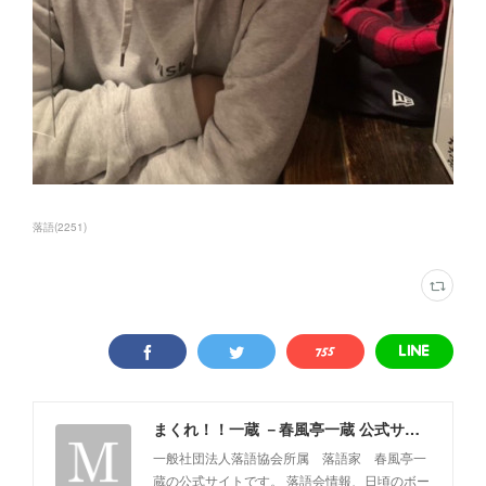
落語
(
2251
)
まくれ！！一蔵 －春風亭一蔵 公式サイト－
一般社団法人落語協会所属 落語家 春風亭一
蔵の公式サイトです。 落語会情報、日頃のボー