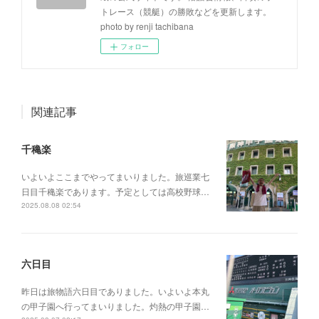
トレース（競艇）の勝敗などを更新します。
photo by renji tachibana
フォロー
関連記事
千穐楽
いよいよここまでやってまいりました。旅巡業七
日目千穐楽であります。予定としては高校野球…
2025.08.08 02:54
六日目
昨日は旅物語六日目でありました。いよいよ本丸
の甲子園へ行ってまいりました。灼熱の甲子園…