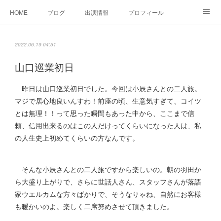
HOME
ブログ
出演情報
プロフィール
お問い合せ
2022.06.19 04:51
山口巡業初日
昨日は山口巡業初日でした。今回は小辰さんとの二人旅。
マジで居心地良いんすわ！前座の頃、生意気すぎて、コイツ
とは無理！！って思った瞬間もあった中から、ここまで信
頼、信用出来るのはこの人だけってくらいになった人は、私
の人生史上初めてくらいの方なんです。
そんな小辰さんとの二人旅ですから楽しいの。朝の羽田か
ら大盛り上がりで、さらに世話人さん、スタッフさんが落語
家ウエルカムな方々ばかりで、そうなりゃね、自然にお客様
も暖かいのよ。楽しく二席努めさせて頂きました。