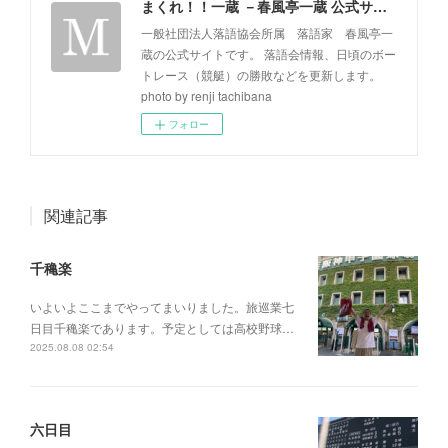
まくれ！！一蔵 －春風亭一蔵 公式サイト－
一般社団法人落語協会所属 落語家 春風亭一
蔵の公式サイトです。 落語会情報、日頃のボー
トレース（競艇）の勝敗などを更新します。
photo by renji tachibana
フォロー
関連記事
千穐楽
いよいよここまでやってまいりました。旅巡業七
日目千穐楽であります。予定としては高校野球…
2025.08.08 02:54
六日目