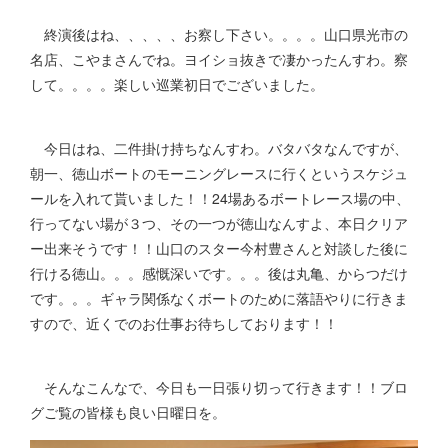
終演後はね、、、、、お察し下さい。。。。山口県光市の
名店、こやまさんでね。ヨイショ抜きで凄かったんすわ。察
して。。。。楽しい巡業初日でございました。
今日はね、二件掛け持ちなんすわ。バタバタなんですが、
朝一、徳山ボートのモーニングレースに行くというスケジュ
ールを入れて貰いました！！24場あるボートレース場の中、
行ってない場が３つ、その一つが徳山なんすよ、本日クリア
ー出来そうです！！山口のスター今村豊さんと対談した後に
行ける徳山。。。感慨深いです。。。後は丸亀、からつだけ
です。。。ギャラ関係なくボートのために落語やりに行きま
すので、近くでのお仕事お待ちしております！！
そんなこんなで、今日も一日張り切って行きます！！ブロ
グご覧の皆様も良い日曜日を。