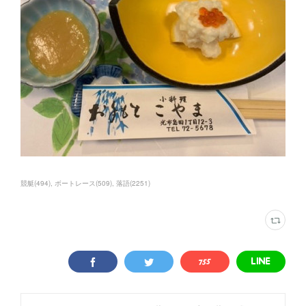
競艇
(
494
)
ボートレース
(
509
)
落語
(
2251
)