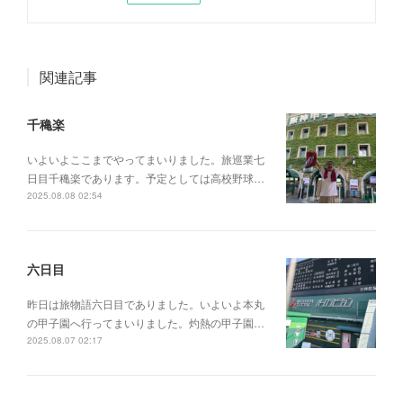
関連記事
千穐楽
いよいよここまでやってまいりました。旅巡業七
日目千穐楽であります。予定としては高校野球…
2025.08.08 02:54
六日目
昨日は旅物語六日目でありました。いよいよ本丸
の甲子園へ行ってまいりました。灼熱の甲子園…
2025.08.07 02:17