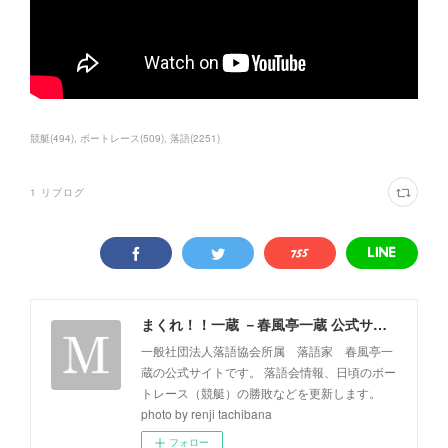
競艇
(
494
)
ボートレース
(
509
)
落語
(
2251
)
1
リブログ
まくれ！！一蔵 －春風亭一蔵 公式サイト－
一般社団法人落語協会所属 落語家 春風亭一
蔵の公式サイトです。 落語会情報、日頃のボー
トレース（競艇）の勝敗などを更新します。
photo by renji tachibana
フォロー