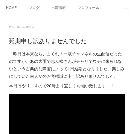
HOME
ブログ
出演情報
プロフィール
お問い合せ
2022.04.05 09:35
延期申し訳ありませんでした
昨日は本来なら、まくれ！一蔵チャンネルの生配信だった
のですが、あの大雨で志ん松さんがチャリでウチに来られな
いという古典的な障害によって1日延期となりました。楽しみ
にしていた何人かのお客様誠に申し訳ありませんでした。
本日はやりますので20時より宜しくお願い致します！！