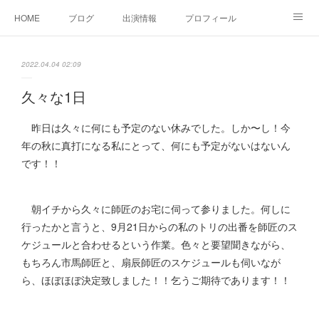
HOME
ブログ
出演情報
プロフィール
お問い合せ
2022.04.04 02:09
久々な1日
昨日は久々に何にも予定のない休みでした。しか〜し！今
年の秋に真打になる私にとって、何にも予定がないはないん
です！！
朝イチから久々に師匠のお宅に伺って参りました。何しに
行ったかと言うと、9月21日からの私のトリの出番を師匠のス
ケジュールと合わせるという作業。色々と要望聞きながら、
もちろん市馬師匠と、扇辰師匠のスケジュールも伺いなが
ら、ほぼほぼ決定致しました！！乞うご期待であります！！