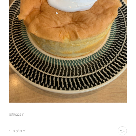
落語
(
2251
)
1
リブログ