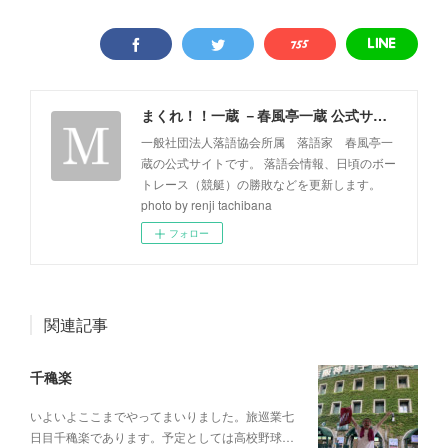
まくれ！！一蔵 －春風亭一蔵 公式サイト－
一般社団法人落語協会所属 落語家 春風亭一
蔵の公式サイトです。 落語会情報、日頃のボー
トレース（競艇）の勝敗などを更新します。
photo by renji tachibana
フォロー
関連記事
千穐楽
いよいよここまでやってまいりました。旅巡業七
日目千穐楽であります。予定としては高校野球…