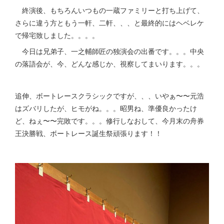
終演後、もちろんいつもの一蔵ファミリーと打ち上げて、
さらに違う方ともう一軒、二軒、、、と最終的にはヘベレケ
で帰宅致しました。。。。
今日は兄弟子、一之輔師匠の独演会の出番です。。。中央
の落語会が、今、どんな感じか、視察してまいります。。。
追伸、ボートレースクラシックですが、、、いやぁ〜〜元浩
はズバリしたが、ヒモがね。。。昭男ね、準優良かったけ
ど、ねぇ〜〜完敗です。。。修行しなおして、今月末の舟券
王決勝戦、ボートレース誕生祭頑張ります！！