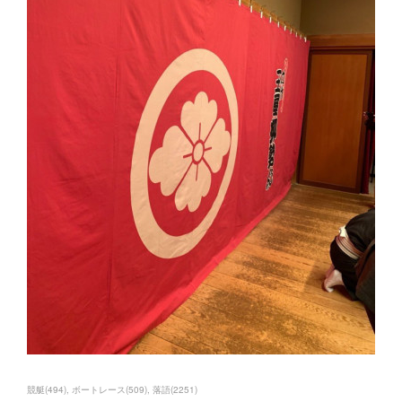
競艇
(
494
)
ボートレース
(
509
)
落語
(
2251
)