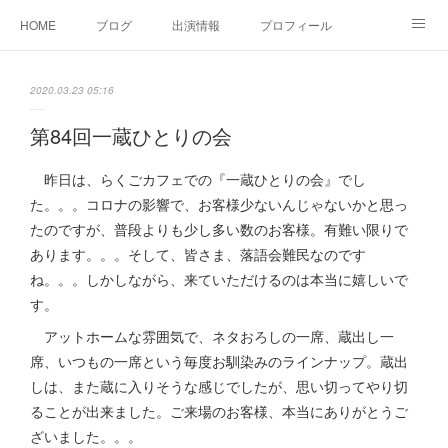
HOME
ブログ
出演情報
プロフィール
お問い合せ
2020.03.23 05:16
第84回一蔵ひとりの会
昨日は、らくごカフェでの『一蔵ひとりの会』でし
た。。。コロナの影響で、お客様少ないんじゃないかと思っ
たのですが、普段よりも少し多い数のお客様。有難い限りで
あります。。。そして、皆さま、落語会難民なのです
ね。。。しかしながら、来ていただけるのは本当に嬉しいで
す。
アットホームな雰囲気で、ネタおろしの一席、蔵出し一
席、いつもの一席という毎度お馴染みのラインナップ。蔵出
しは、また蔵に入りそうな感じでしたが、思い切ってやり切
ることが出来ました。ご来場のお客様、本当にありがとうご
ざいました。。。