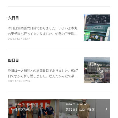
六日目
昨日は旅物語六日目でありました。いよいよ本丸
の甲子園へ行ってまいりました。灼熱の甲子園…
2025.08.07 02:17
四日目
昨日は一之輔兄との旅四日目でありました。6泊7
日ですから折り返しました。なんだかんだで早…
2025.08.05 02:56
2020.02.23 03:30
2020.02.21 02:00
仙川落語会
第79回しんゆり寄席