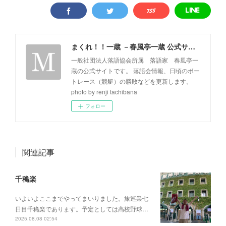
まくれ！！一蔵 －春風亭一蔵 公式サイト－
一般社団法人落語協会所属 落語家 春風亭一
蔵の公式サイトです。 落語会情報、日頃のボー
トレース（競艇）の勝敗などを更新します。
photo by renji tachibana
フォロー
関連記事
千穐楽
いよいよここまでやってまいりました。旅巡業七
日目千穐楽であります。予定としては高校野球…
2025.08.08 02:54