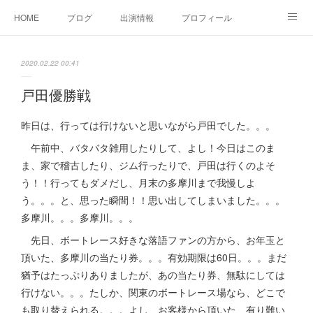
HOME
ブログ
出演情報
プロフィール
お問い合せ
2020.02.22 00:41
戸田優勝戦
昨日は、行っては行けないと思いながら戸田でした。。。
午前中、バタバタ雑用したりして、よし！今日はこのま
ま、家で稽古したり、ジム行ったりで、戸田は行くのよそ
う！！行ってもダメだし、月末の多摩川まで我慢しよ
う。。。と、思った瞬間！！思い出してしまいました。。。
多摩川。。。多摩川。。。
先日、ボートレース好きな落語ファンの方から、お年玉と
頂いた、多摩川の当たり券。。。有効期限は60日。。。まだ
猶予はたっぷりありましたが、あの当たり券、無駄にしては
行けない。。。たしか、関東のボートレース場なら、どこで
も取り替えられる。。。よし、お客様から頂いた、有り難い