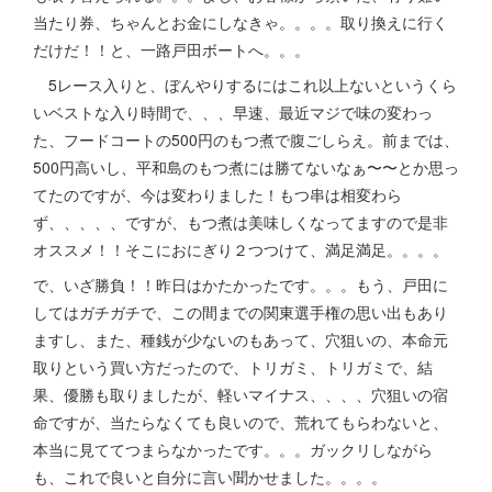
当たり券、ちゃんとお金にしなきゃ。。。。取り換えに行く
だけだ！！と、一路戸田ボートへ。。。
5レース入りと、ぼんやりするにはこれ以上ないというくら
いベストな入り時間で、、、早速、最近マジで味の変わっ
た、フードコートの500円のもつ煮で腹ごしらえ。前までは、
500円高いし、平和島のもつ煮には勝てないなぁ〜〜とか思っ
てたのですが、今は変わりました！もつ串は相変わら
ず、、、、、ですが、もつ煮は美味しくなってますので是非
オススメ！！そこにおにぎり２つつけて、満足満足。。。。
で、いざ勝負！！昨日はかたかったです。。。もう、戸田に
してはガチガチで、この間までの関東選手権の思い出もあり
ますし、また、種銭が少ないのもあって、穴狙いの、本命元
取りという買い方だったので、トリガミ、トリガミで、結
果、優勝も取りましたが、軽いマイナス、、、、穴狙いの宿
命ですが、当たらなくても良いので、荒れてもらわないと、
本当に見ててつまらなかったです。。。ガックリしながら
も、これで良いと自分に言い聞かせました。。。。