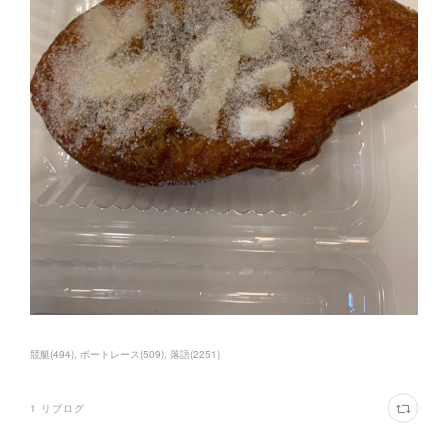
競艇
(
494
)
ボートレース
(
509
)
落語
(
2251
)
1
リブログ