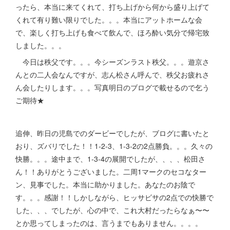
ったら、本当に来てくれて、打ち上げから何から盛り上げて
くれて有り難い限りでした。。。本当にアットホームな会
で、楽しく打ち上げも食べて飲んで、ほろ酔い気分で帰宅致
しました。。。
今日は秩父です。。。今シーズンラスト秩父。。。遊京さ
んとの二人会なんですが、志ん松さん呼んで、秩父お疲れさ
ん会したりします。。。写真明日のブログで載せるので乞う
ご期待★
追伸、昨日の児島でのダービーでしたが、ブログに書いたと
おり、ズバリでした！！1-2-3、1-3-2の2点勝負。。。久々の
快勝。。。途中まで、1-3-4の展開でしたが、、、、松田さ
ん！！ありがとうございました。二周1マークのセコなター
ン、見事でした。本当に助かりました。あなたのお陰で
す。。。感謝！！しかしながら、ヒッサビサの2点での快勝で
した、、、でしたが、心の中で、これ大村だったらなぁ〜〜
とか思ってしまったのは、言うまでもありません。。。。