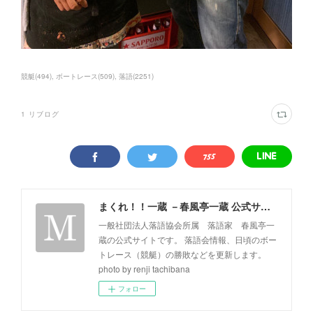
競艇
(
494
)
ボートレース
(
509
)
落語
(
2251
)
1
リブログ
まくれ！！一蔵 －春風亭一蔵 公式サイト－
一般社団法人落語協会所属 落語家 春風亭一
蔵の公式サイトです。 落語会情報、日頃のボー
トレース（競艇）の勝敗などを更新します。
photo by renji tachibana
フォロー