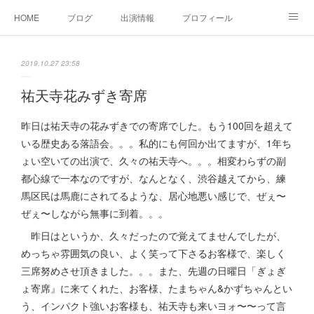
HOME
ブログ
出演情報
プロフィール
お問い合せ
2019.10.27 23:58
祐天寺花みずき寄席
昨日は祐天寺の花みずきでの寄席でした。もう100回を超えて
いる歴史ある落語会。。。私的にも何回か出てますが、1年ち
ょい空いての出演で、久々の祐天寺へ。。。相変わらずの副
都心線で一本なのですが、なんとなく、渋谷越えてから、練
馬区民は馬鹿にされてるような、居心地悪い感じで、ぜぇ〜
ぜぇ〜しながら無事に到着。。。
昨日はというか、久々だったので覚えてませんでしたが、
めっちゃ雰囲気の良い、よく笑って下さるお客様で、楽しく
三席努めさせ頂きました。。。また、先週の日曜日「ぎょぎ
ょ寄席』に来てくれた、お客様、たまちゃん&かずちゃんとい
う、インパクト強いお客様も、祐天寺も来いヨォ〜〜って言