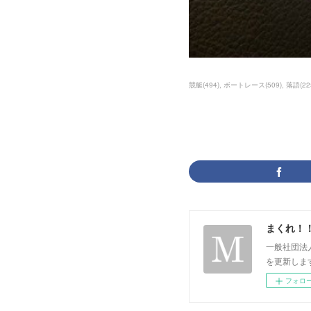
競艇
(
494
)
ボートレース
(
509
)
落語
(
22
まくれ！
一般社団法
を更新します。 p
フォロ