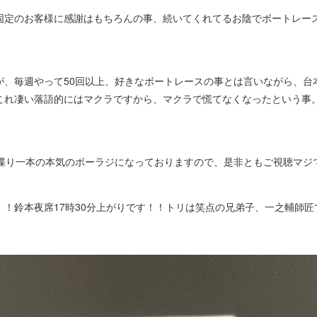
定のお客様に感謝はもちろんの事、続いてくれてるお陰でボートレー
、毎週やって50回以上、好きなボートレースの事とは言いながら、台本
これ凄い落語的にはマクラですから、マクラで慌てなくなったという事
喋り一本の本気のボーラジになっておりますので、是非ともご視聴マジ
！鈴本夜席17時30分上がりです！！トリは笑点の兄弟子、一之輔師匠