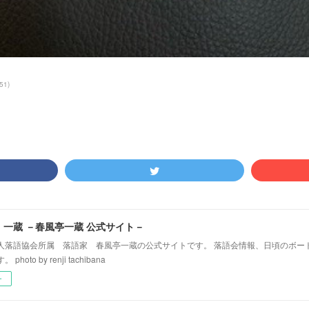
51
)
！一蔵 －春風亭一蔵 公式サイト－
人落語協会所属 落語家 春風亭一蔵の公式サイトです。 落語会情報、日頃のボー
hoto by renji tachibana
ー