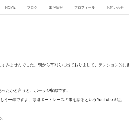
HOME
ブログ
出演情報
プロフィール
お問い合せ
すみませんでした。朝から草刈りに出ておりまして、テンション的に
ったかと言うと、ボーラジ収録です。
う一年ですよ。毎週ボートレースの事を語るというYouTube番組。
わ。