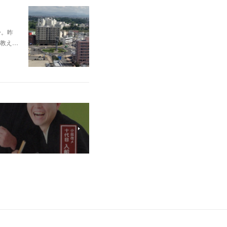
〜。昨
教え…