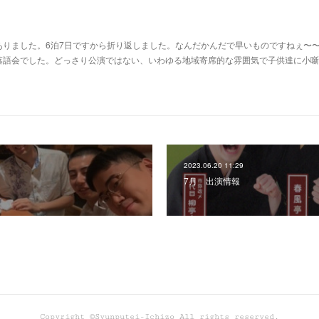
ありました。6泊7日ですから折り返しました。なんだかんだで早いものですねぇ〜
落語会でした。どっさり公演ではない、いわゆる地域寄席的な雰囲気で子供達に小噺
2023.06.20 11:29
7月 出演情報
Copyright ©Syunputei-Ichizo All rights reserved.