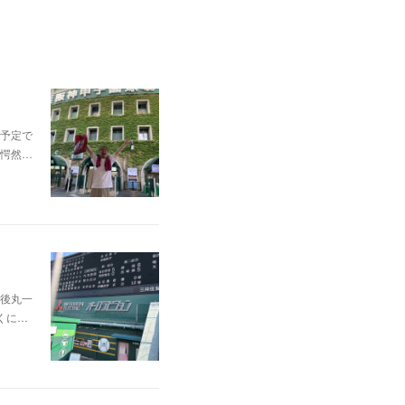
予定で
愕然…
後丸一
くに…