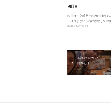
四日目
昨日は一之輔兄との旅四日目で
日は月形という所に移動しての
2025.08.05 02:56
2023.06.22 06:37
鈴本初日