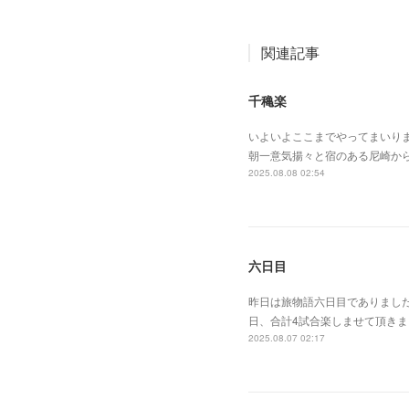
関連記事
千穐楽
いよいよここまでやってまいり
朝一意気揚々と宿のある尼崎か
2025.08.08 02:54
六日目
昨日は旅物語六日目でありまし
日、合計4試合楽しませて頂き
2025.08.07 02:17