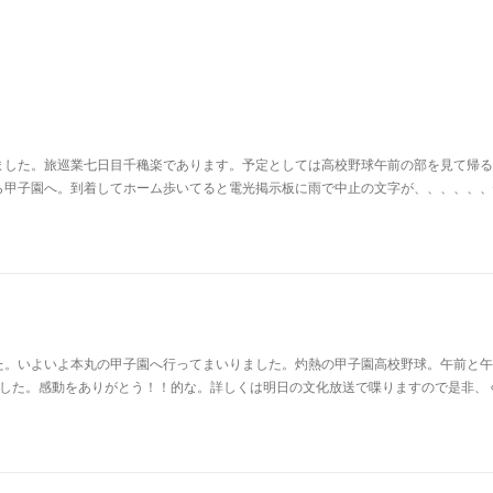
ました。旅巡業七日目千穐楽であります。予定としては高校野球午前の部を見て帰る
ら甲子園へ。到着してホーム歩いてると電光掲示板に雨で中止の文字が、、、、、、
た。いよいよ本丸の甲子園へ行ってまいりました。灼熱の甲子園高校野球。午前と午
ました。感動をありがとう！！的な。詳しくは明日の文化放送で喋りますので是非、