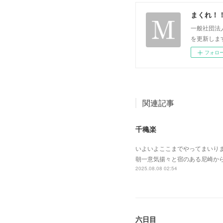
まくれ！
一般社団法
を更新します。 p
フォロ
関連記事
千穐楽
いよいよここまでやってまいり
朝一意気揚々と宿のある尼崎か
2025.08.08 02:54
六日目