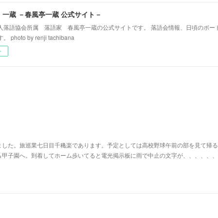
！一蔵 －春風亭一蔵 公式サイト－
人落語協会所属 落語家 春風亭一蔵の公式サイトです。 落語会情報、日頃のボー
hoto by renji tachibana
ー
ました。旅巡業七日目千穐楽であります。予定としては高校野球午前の部を見て帰る
ら甲子園へ。到着してホーム歩いてると電光掲示板に雨で中止の文字が、、、、、、