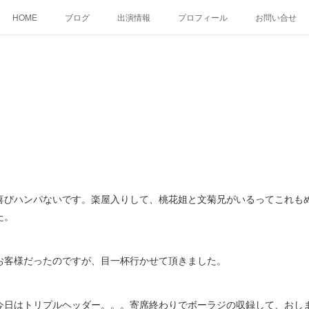
HOME
ブログ
出演情報
プロフィール
お問い合せ
びハンパないです。楽屋入りして、桃花姐と文菊兄がいるってこれも
た。
客様だったのですが、目一杯行かせて頂きました。
日はトリプルヘッダー。。。寄席終わりでボーラジの収録して、おし