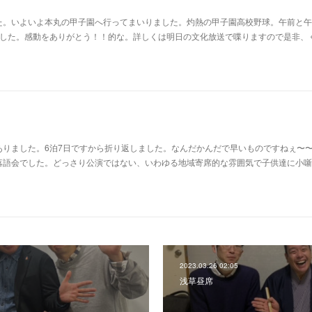
た。いよいよ本丸の甲子園へ行ってまいりました。灼熱の甲子園高校野球。午前と午
ました。感動をありがとう！！的な。詳しくは明日の文化放送で喋りますので是非、
ありました。6泊7日ですから折り返しました。なんだかんだで早いものですねぇ〜
落語会でした。どっさり公演ではない、いわゆる地域寄席的な雰囲気で子供達に小噺
2023.03.26 02:05
浅草昼席