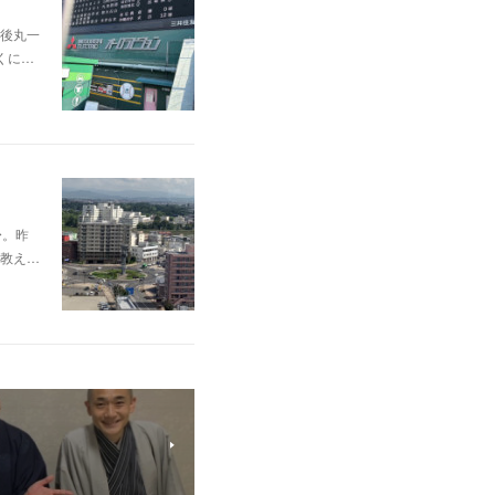
後丸一
くに…
〜。昨
教え…