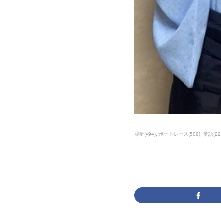
競艇
(
494
)
ボートレース
(
509
)
落語
(
22