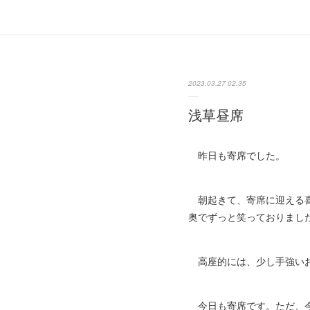
2023.03.27 02:35
浅草昼席
昨日も寄席でした。
朝起きて、寄席に迎える喜
奥でずっと笑っておりまし
高座的には、少し手強いお
今日も寄席です。ただ、今