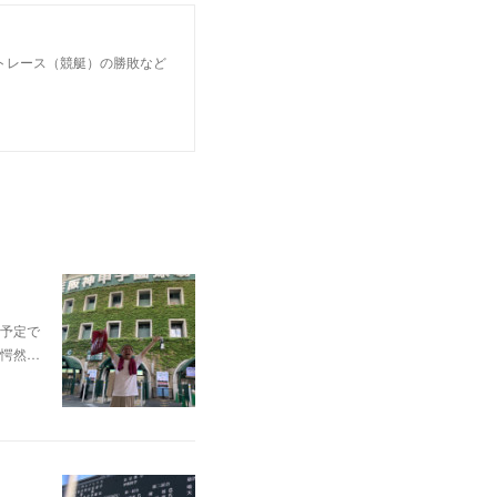
トレース（競艇）の勝敗など
予定で
愕然…