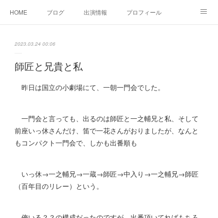
HOME
ブログ
出演情報
プロフィール
お問い合せ
2023.03.24 00:06
師匠と兄貴と私
昨日は国立の小劇場にて、一朝一門会でした。
一門会と言っても、出るのは師匠と一之輔兄と私、そして
前座いっ休さんだけ、笛で一花さんがおりましたが、なんと
もコンパクト一門会で、しかも出番順も
いっ休→一之輔兄→一蔵→師匠→中入り→一之輔兄→師匠
（百年目のリレー）という。
俺いる？？の構成だったのですが、出番頂いてればもちろ