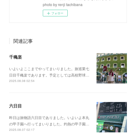
photo by renji tachibana
フォロー
関連記事
千穐楽
いよいよここまでやってまいりました。旅巡業七
日目千穐楽であります。予定としては高校野球…
2025.08.08 02:54
六日目
昨日は旅物語六日目でありました。いよいよ本丸
の甲子園へ行ってまいりました。灼熱の甲子園…
2025.08.07 02:17