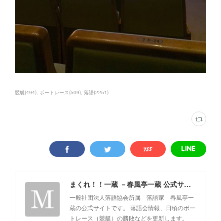
競艇
(
494
)
ボートレース
(
509
)
落語
(
2251
)
まくれ！！一蔵 －春風亭一蔵 公式サイト－
一般社団法人落語協会所属 落語家 春風亭一
蔵の公式サイトです。 落語会情報、日頃のボー
トレース（競艇）の勝敗などを更新します。