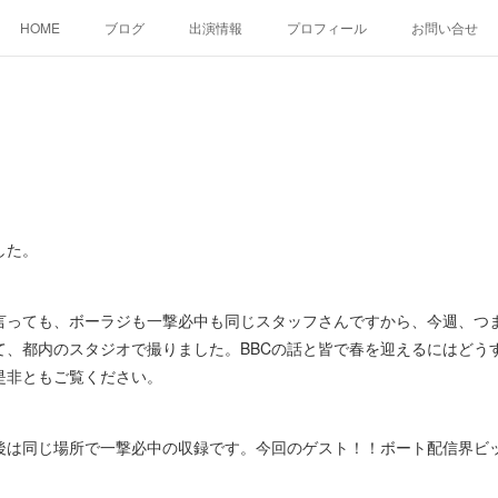
HOME
ブログ
出演情報
プロフィール
お問い合せ
した。
っても、ボーラジも一撃必中も同じスタッフさんですから、今週、つ
て、都内のスタジオで撮りました。BBCの話と皆で春を迎えるにはどう
是非ともご覧ください。
は同じ場所で一撃必中の収録です。今回のゲスト！！ボート配信界ビッ