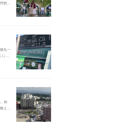
愕然…
後丸一
くに…
〜。昨
教え…