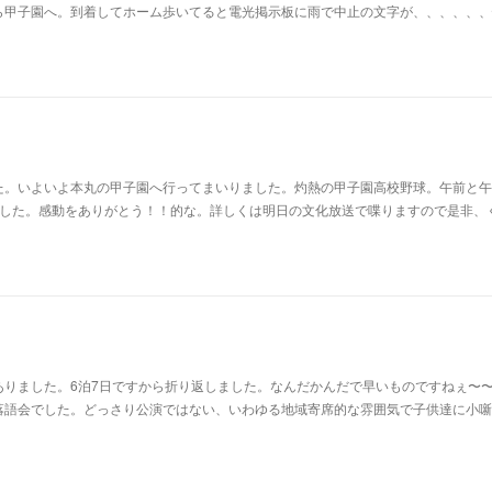
ら甲子園へ。到着してホーム歩いてると電光掲示板に雨で中止の文字が、、、、、、
た。いよいよ本丸の甲子園へ行ってまいりました。灼熱の甲子園高校野球。午前と午
ました。感動をありがとう！！的な。詳しくは明日の文化放送で喋りますので是非、
ありました。6泊7日ですから折り返しました。なんだかんだで早いものですねぇ〜
落語会でした。どっさり公演ではない、いわゆる地域寄席的な雰囲気で子供達に小噺