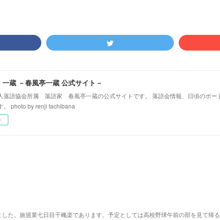
！一蔵 －春風亭一蔵 公式サイト－
人落語協会所属 落語家 春風亭一蔵の公式サイトです。 落語会情報、日頃のボー
hoto by renji tachibana
ー
ました。旅巡業七日目千穐楽であります。予定としては高校野球午前の部を見て帰る