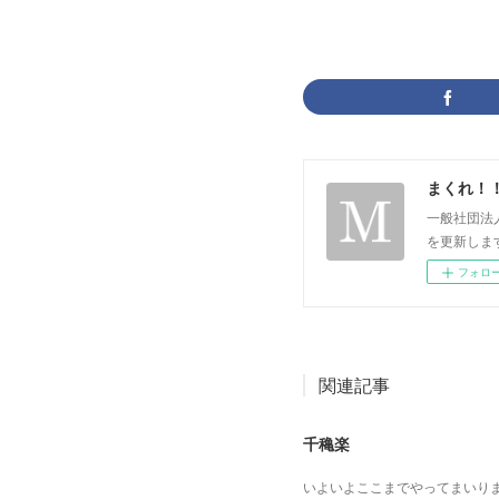
まくれ！
一般社団法
を更新します。 p
フォロ
関連記事
千穐楽
いよいよここまでやってまいり