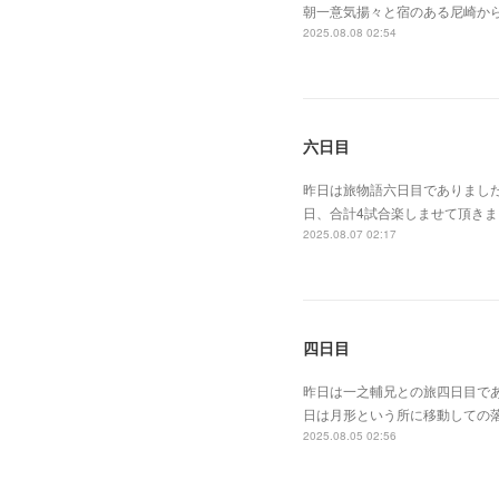
朝一意気揚々と宿のある尼崎か
2025.08.08 02:54
六日目
昨日は旅物語六日目でありまし
日、合計4試合楽しませて頂き
2025.08.07 02:17
四日目
昨日は一之輔兄との旅四日目で
日は月形という所に移動しての
2025.08.05 02:56