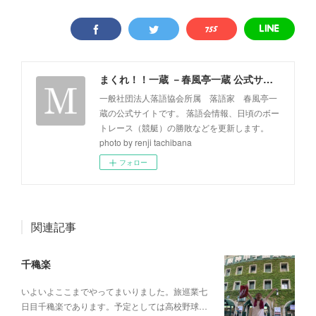
まくれ！！一蔵 －春風亭一蔵 公式サイト－
一般社団法人落語協会所属 落語家 春風亭一
蔵の公式サイトです。 落語会情報、日頃のボー
トレース（競艇）の勝敗などを更新します。
photo by renji tachibana
フォロー
関連記事
千穐楽
いよいよここまでやってまいりました。旅巡業七
日目千穐楽であります。予定としては高校野球…