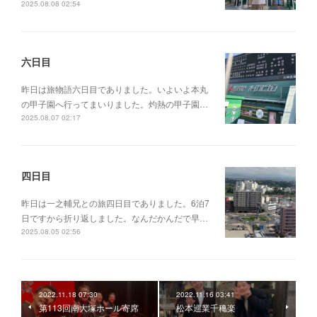
2025.08.08 02:54
六日目
昨日は旅物語六日目でありました。いよいよ本丸
の甲子園へ行ってまいりました。灼熱の甲子園…
2025.08.07 02:17
四日目
昨日は一之輔兄との旅四日目でありました。6泊7
日ですから折り返しました。なんだかんだで早…
2025.08.05 02:56
2022.11.18 07:30
2022.11.16 03:41
第113回南大塚ホール寄席
松本巡業千穐楽