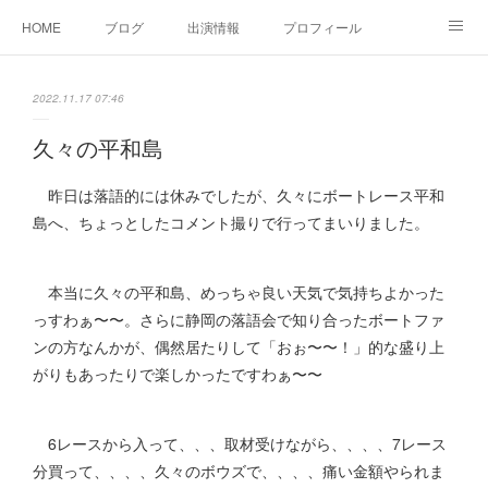
HOME
ブログ
出演情報
プロフィール
お問い合せ
2022.11.17 07:46
久々の平和島
昨日は落語的には休みでしたが、久々にボートレース平和
島へ、ちょっとしたコメント撮りで行ってまいりました。
本当に久々の平和島、めっちゃ良い天気で気持ちよかった
っすわぁ〜〜。さらに静岡の落語会で知り合ったボートファ
ンの方なんかが、偶然居たりして「おぉ〜〜！」的な盛り上
がりもあったりで楽しかったですわぁ〜〜
6レースから入って、、、取材受けながら、、、、7レース
分買って、、、、久々のボウズで、、、、痛い金額やられま