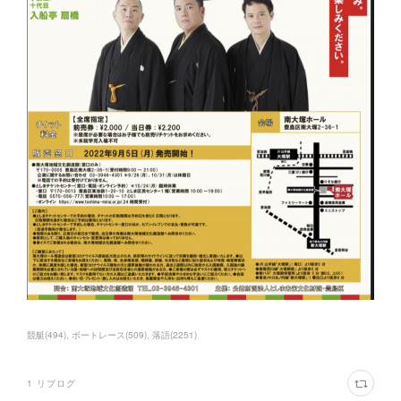
競艇
(
494
)
ボートレース
(
509
)
落語
(
2251
)
1
リブログ