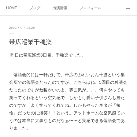
HOME
ブログ
出演情報
プロフィール
お問い合せ
2022.11.14 03:28
帯広巡業千穐楽
昨日は帯広巡業3日目、千穐楽でした。
落語会的には一軒だけで、帯広のぷれいおん十勝という集
会所での落語会だったのですが、こちらはね、5回目の独演会
だったのですがね暖かいのよ、雰囲気が。。。何をやっても
笑ってくれるという空気感で、しかも可愛い子供さんも居た
のですが、よく笑ってくれてね。しかもやったネタが『短
命』だったのに爆笑！！という。アットホームな空気感てい
うのは本当に大事なものだなぁ〜〜と実感できる落語会であ
りました。