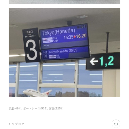
競艇
(
494
)
ボートレース
(
509
)
落語
(
2251
)
1
リブログ