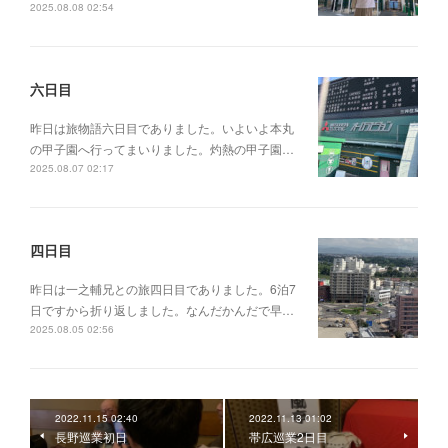
2025.08.08 02:54
六日目
昨日は旅物語六日目でありました。いよいよ本丸
の甲子園へ行ってまいりました。灼熱の甲子園…
2025.08.07 02:17
四日目
昨日は一之輔兄との旅四日目でありました。6泊7
日ですから折り返しました。なんだかんだで早…
2025.08.05 02:56
2022.11.15 02:40
2022.11.13 01:02
長野巡業初日
帯広巡業2日目