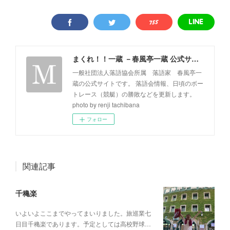
まくれ！！一蔵 －春風亭一蔵 公式サイト－
一般社団法人落語協会所属 落語家 春風亭一
蔵の公式サイトです。 落語会情報、日頃のボー
トレース（競艇）の勝敗などを更新します。
photo by renji tachibana
フォロー
関連記事
千穐楽
いよいよここまでやってまいりました。旅巡業七
日目千穐楽であります。予定としては高校野球…