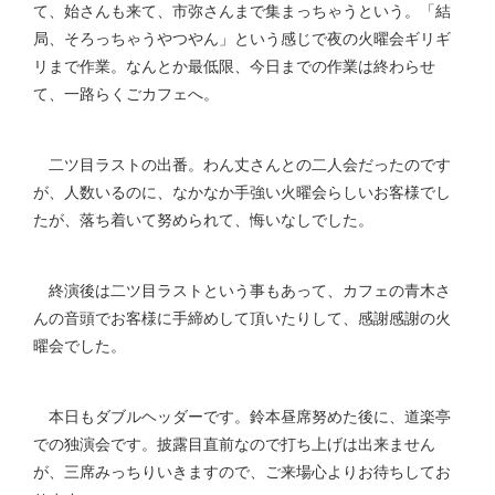
て、始さんも来て、市弥さんまで集まっちゃうという。「結
局、そろっちゃうやつやん」という感じで夜の火曜会ギリギ
リまで作業。なんとか最低限、今日までの作業は終わらせ
て、一路らくごカフェへ。
二ツ目ラストの出番。わん丈さんとの二人会だったのです
が、人数いるのに、なかなか手強い火曜会らしいお客様でし
たが、落ち着いて努められて、悔いなしでした。
終演後は二ツ目ラストという事もあって、カフェの青木さ
んの音頭でお客様に手締めして頂いたりして、感謝感謝の火
曜会でした。
本日もダブルヘッダーです。鈴本昼席努めた後に、道楽亭
での独演会です。披露目直前なので打ち上げは出来ません
が、三席みっちりいきますので、ご来場心よりお待ちしてお