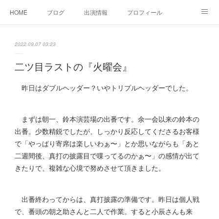
HOME
ブログ
出演情報
プロフィール
お問い合せ
2022.09.07 03:23
二ツ目ラストの『火曜会』
昨日はダブルヘッダー？いやトリプルヘッダーでした。
まずは朝一、鈴本演芸場の出番です。余一会以来の鈴本の
出番。少数精鋭でしたが、しっかり反応してくださるお客様
で「やっぱり寄席は楽しいわぁ〜」とか思いながらも「あと
二週間後、真打の披露目で喋ってるのかぁ〜」の感情が出て
きたりで、複雑な心境で努めさせて頂きました。
出番終わってからは、真打披露の準備です。昨日は個人戦
で、番頭の朝之助さんと二人で作業。すると小辰さんも来