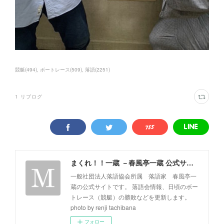
競艇
(
494
)
ボートレース
(
509
)
落語
(
2251
)
1
リブログ
まくれ！！一蔵 －春風亭一蔵 公式サイト－
一般社団法人落語協会所属 落語家 春風亭一
蔵の公式サイトです。 落語会情報、日頃のボー
トレース（競艇）の勝敗などを更新します。
photo by renji tachibana
フォロー