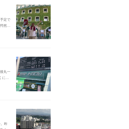
予定で
愕然…
後丸一
くに…
〜。昨