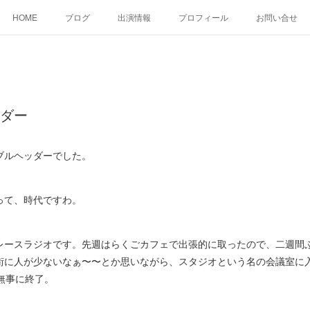
HOME
ブログ
出演情報
プロフィール
お問い合せ
ッダー
ダブルヘッダーでした。
すって、時代ですわ。
ースラジオです。先週はらくごカフェで出張的に取ったので、二週間
街に人が少ないなぁ〜〜とか思いながら、スタジオという名の会議室に
無事に終了。