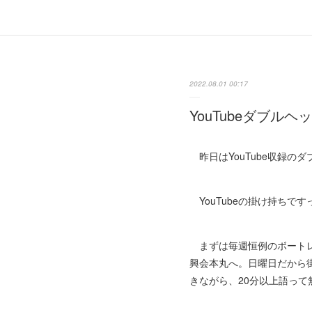
2022.08.01 00:17
YouTubeダブルヘ
昨日はYouTube収録の
YouTubeの掛け持ちで
まずは毎週恒例のボートレ
興会本丸へ。日曜日だから
きながら、20分以上語って