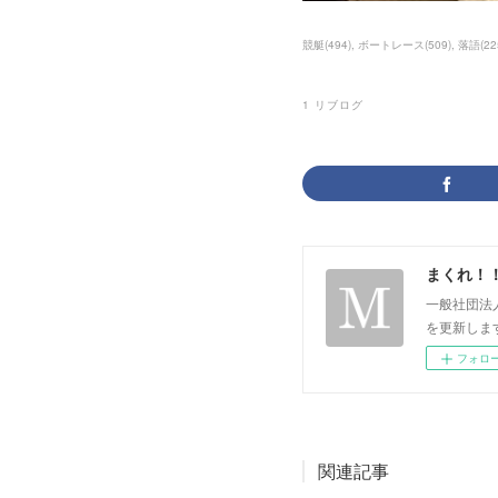
競艇
(
494
)
ボートレース
(
509
)
落語
(
22
1
リブログ
まくれ！
一般社団法
を更新します。 p
フォロ
関連記事