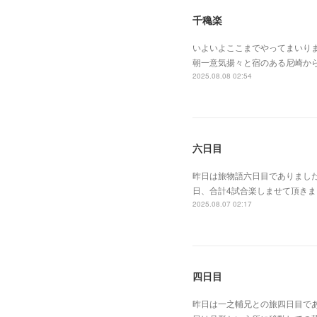
千穐楽
いよいよここまでやってまいり
朝一意気揚々と宿のある尼崎か
2025.08.08 02:54
六日目
昨日は旅物語六日目でありまし
日、合計4試合楽しませて頂き
2025.08.07 02:17
四日目
昨日は一之輔兄との旅四日目で