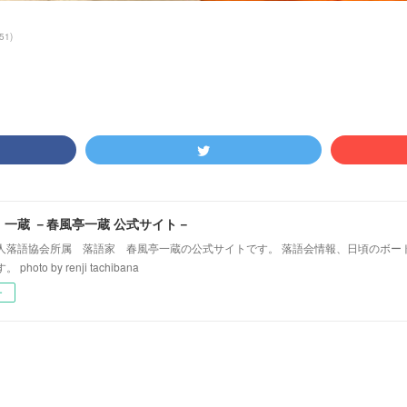
51
)
！一蔵 －春風亭一蔵 公式サイト－
人落語協会所属 落語家 春風亭一蔵の公式サイトです。 落語会情報、日頃のボー
hoto by renji tachibana
ー