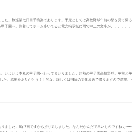
ました。旅巡業七日目千穐楽であります。予定としては高校野球午前の部を見て帰る
ら甲子園へ。到着してホーム歩いてると電光掲示板に雨で中止の文字が、、、、、、
た。いよいよ本丸の甲子園へ行ってまいりました。灼熱の甲子園高校野球。午前と午
ました。感動をありがとう！！的な。詳しくは明日の文化放送で喋りますので是非、
ありました。6泊7日ですから折り返しました。なんだかんだで早いものですねぇ〜