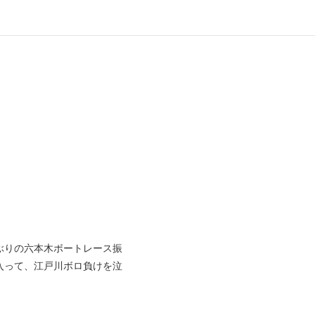
ぶりの六本木ボートレース振
入って、江戸川ボロ負けを泣