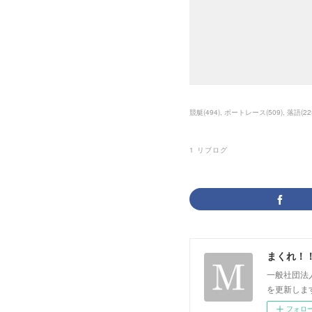
競艇
(
494
)
ボートレース
(
509
)
落語
(
22
1
リブログ
まくれ！
一般社団法
を更新します。 p
フォロ