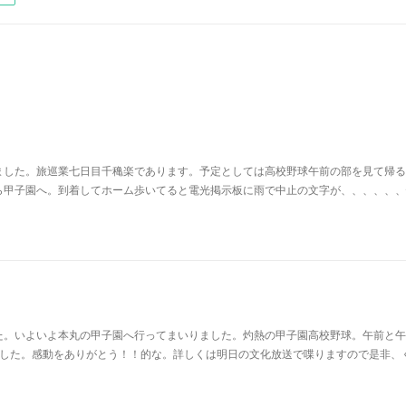
ました。旅巡業七日目千穐楽であります。予定としては高校野球午前の部を見て帰る
ら甲子園へ。到着してホーム歩いてると電光掲示板に雨で中止の文字が、、、、、、
た。いよいよ本丸の甲子園へ行ってまいりました。灼熱の甲子園高校野球。午前と午
ました。感動をありがとう！！的な。詳しくは明日の文化放送で喋りますので是非、