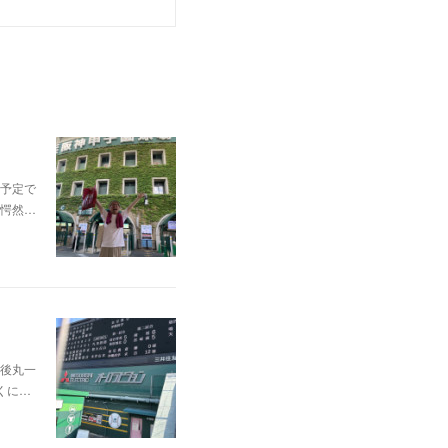
予定で
愕然…
後丸一
くに…