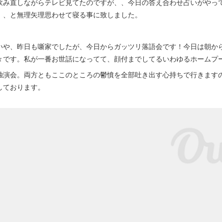
み直しながらテレビ見てたのですが、、今日の答え合わせ占いがやって
、、と無理矢理思わせて寝る事に致しました。
や、昨日も噺家でしたが、今日からガッツリ落語会です！今日は朝から1
々です。私が一番お世話になってて、顔付までしてるいわゆるホームプ
演会。両方ともここのところの鬱憤を全部吐き出す心持ちで行きます
しております。