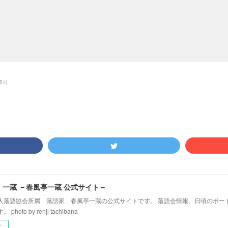
51
)
！一蔵 －春風亭一蔵 公式サイト－
人落語協会所属 落語家 春風亭一蔵の公式サイトです。 落語会情報、日頃のボー
hoto by renji tachibana
ー