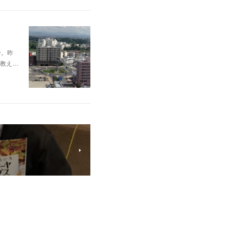
〜。昨
教え…