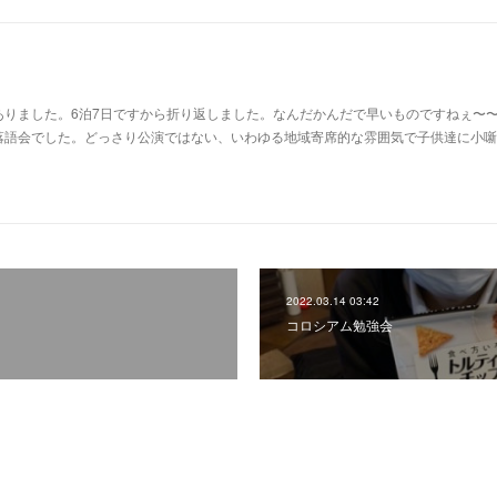
ありました。6泊7日ですから折り返しました。なんだかんだで早いものですねぇ〜
落語会でした。どっさり公演ではない、いわゆる地域寄席的な雰囲気で子供達に小噺
2022.03.14 03:42
コロシアム勉強会