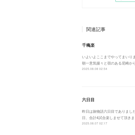
関連記事
千穐楽
いよいよここまでやってまいり
朝一意気揚々と宿のある尼崎か
2025.08.08 02:54
六日目
昨日は旅物語六日目でありまし
日、合計4試合楽しませて頂き
2025.08.07 02:17