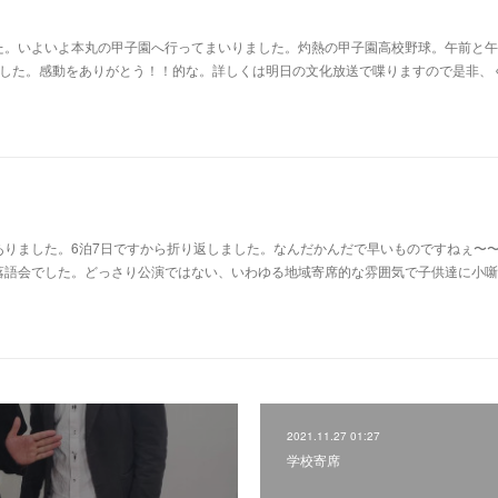
た。いよいよ本丸の甲子園へ行ってまいりました。灼熱の甲子園高校野球。午前と午
ました。感動をありがとう！！的な。詳しくは明日の文化放送で喋りますので是非、
ありました。6泊7日ですから折り返しました。なんだかんだで早いものですねぇ〜
落語会でした。どっさり公演ではない、いわゆる地域寄席的な雰囲気で子供達に小噺
2021.11.27 01:27
学校寄席