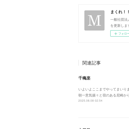
まくれ！
一般社団法
を更新します。 p
フォロ
関連記事
千穐楽
いよいよここまでやってまいり
朝一意気揚々と宿のある尼崎か
2025.08.08 02:54