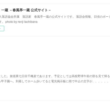
！一蔵 －春風亭一蔵 公式サイト－
人落語協会所属 落語家 春風亭一蔵の公式サイトです。 落語会情報、日頃のボー
hoto by renji tachibana
ー
ました。旅巡業七日目千穐楽であります。予定としては高校野球午前の部を見て帰る
ら甲子園へ。到着してホーム歩いてると電光掲示板に雨で中止の文字が、、、、、、