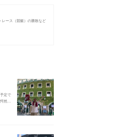
トレース（競艇）の勝敗など
予定で
愕然…