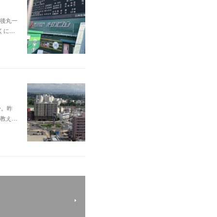
後丸一
くに…
〜。昨
教え…