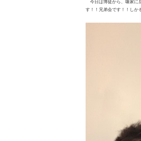
今日は博徒から、噺家に戻
す！！兄弟会です！！しか