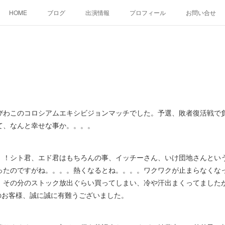
HOME
ブログ
出演情報
プロフィール
お問い合せ
わこのコロシアムエキシビジョンマッチでした。予選、敗者復活戦で
て、なんと幸せな事か。。。。
！シト君、エド君はもちろんの事、イッチーさん、いけ団地さんとい
ったのですがね。。。。熱くなるとね。。。。ワクワクが止まらなくな
、その分のストック放出ぐらい買ってしまい、冷や汗出まくってました
のお客様、誠に誠に有難うございました。