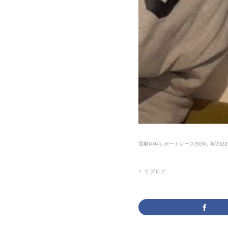
競艇
(
494
)
ボートレース
(
509
)
落語
(
22
1
リブログ