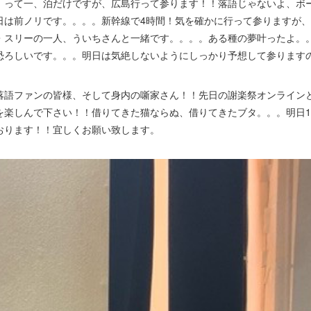
って一、泊だけですが、広島行って参ります！！落語じゃないよ、ボ
日は前ノリです。。。。新幹線で4時間！気を確かに行って参りますが
・スリーの一人、ういちさんと一緒です。。。。ある種の夢叶ったよ。
恐ろしいです。。。明日は気絶しないようにしっかり予想して参ります
語ファンの皆様、そして身内の噺家さん！！先日の謝楽祭オンライン
を楽しんで下さい！！借りてきた猫ならぬ、借りてきたブタ。。。明日1
おります！！宜しくお願い致します。