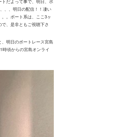
ートだよって事で、明日、ボ
、、、、明日の配信！！凄い
。。。ボート系は、ここ3ヶ
ので、是非ともご視聴下さ
と、明日のボートレース宮島
1時頃からの宮島オンライ