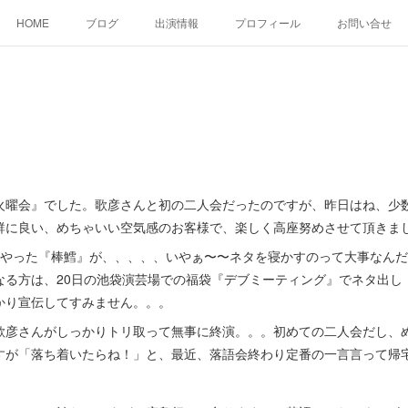
HOME
ブログ
出演情報
プロフィール
お問い合せ
曜会』でした。歌彦さんと初の二人会だったのですが、昨日はね、少
群に良い、めちゃいい空気感のお客様で、楽しく高座努めさせて頂きま
やった『棒鱈』が、、、、、いやぁ〜〜ネタを寝かすのって大事なんだ
なる方は、20日の池袋演芸場での福袋『デブミーティング』でネタ出し
かり宣伝してすみません。。。
彦さんがしっかりトリ取って無事に終演。。。初めての二人会だし、
すが「落ち着いたらね！」と、最近、落語会終わり定番の一言言って帰