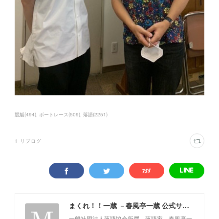
競艇
(
494
)
ボートレース
(
509
)
落語
(
2251
)
1
リブログ
まくれ！！一蔵 －春風亭一蔵 公式サイト－
一般社団法人落語協会所属 落語家 春風亭一