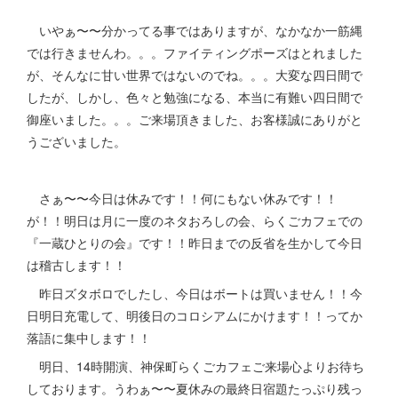
いやぁ〜〜分かってる事ではありますが、なかなか一筋縄
では行きませんわ。。。ファイティングポーズはとれました
が、そんなに甘い世界ではないのでね。。。大変な四日間で
したが、しかし、色々と勉強になる、本当に有難い四日間で
御座いました。。。ご来場頂きました、お客様誠にありがと
うございました。
さぁ〜〜今日は休みです！！何にもない休みです！！
が！！明日は月に一度のネタおろしの会、らくごカフェでの
『一蔵ひとりの会』です！！昨日までの反省を生かして今日
は稽古します！！
昨日ズタボロでしたし、今日はボートは買いません！！今
日明日充電して、明後日のコロシアムにかけます！！ってか
落語に集中します！！
明日、14時開演、神保町らくごカフェご来場心よりお待ち
しております。うわぁ〜〜夏休みの最終日宿題たっぷり残っ