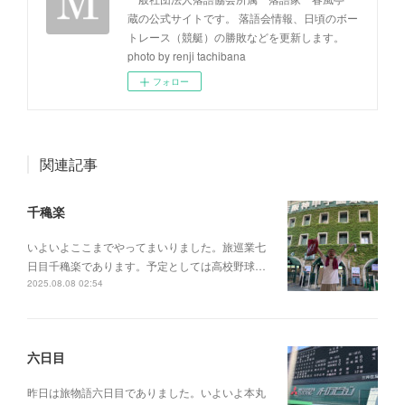
蔵の公式サイトです。 落語会情報、日頃のボー
トレース（競艇）の勝敗などを更新します。
photo by renji tachibana
フォロー
関連記事
千穐楽
いよいよここまでやってまいりました。旅巡業七
日目千穐楽であります。予定としては高校野球…
2025.08.08 02:54
六日目
昨日は旅物語六日目でありました。いよいよ本丸