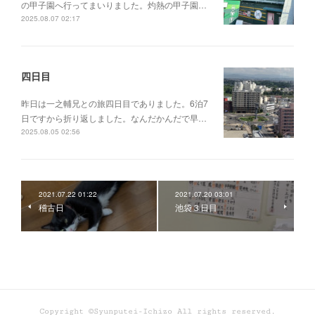
の甲子園へ行ってまいりました。灼熱の甲子園…
2025.08.07 02:17
四日目
昨日は一之輔兄との旅四日目でありました。6泊7
日ですから折り返しました。なんだかんだで早…
2025.08.05 02:56
2021.07.22 01:22
2021.07.20 03:01
稽古日
池袋３日目
Copyright ©Syunputei-Ichizo All rights reserved.