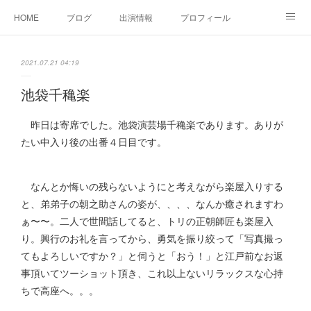
HOME
ブログ
出演情報
プロフィール
お問い合せ
2021.07.21 04:19
池袋千穐楽
昨日は寄席でした。池袋演芸場千穐楽であります。ありが
たい中入り後の出番４日目です。
なんとか悔いの残らないようにと考えながら楽屋入りする
と、弟弟子の朝之助さんの姿が、、、、なんか癒されますわ
ぁ〜〜。二人で世間話してると、トリの正朝師匠も楽屋入
り。興行のお礼を言ってから、勇気を振り絞って「写真撮っ
てもよろしいですか？」と伺うと「おう！」と江戸前なお返
事頂いてツーショット頂き、これ以上ないリラックスな心持
ちで高座へ。。。