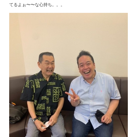
てるよぉ〜〜な心持ち。。。