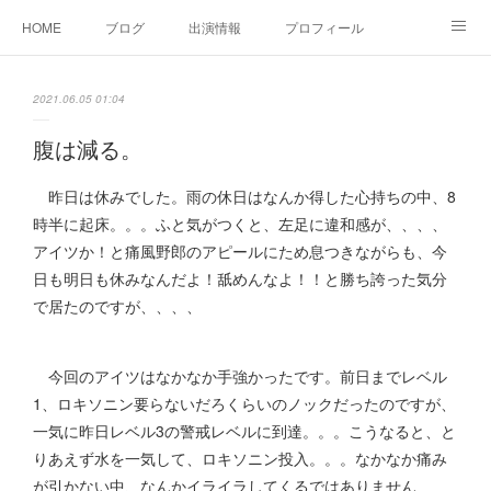
HOME
ブログ
出演情報
プロフィール
お問い合せ
2021.06.05 01:04
腹は減る。
昨日は休みでした。雨の休日はなんか得した心持ちの中、8
時半に起床。。。ふと気がつくと、左足に違和感が、、、、
アイツか！と痛風野郎のアピールにため息つきながらも、今
日も明日も休みなんだよ！舐めんなよ！！と勝ち誇った気分
で居たのですが、、、、
今回のアイツはなかなか手強かったです。前日までレベル
1、ロキソニン要らないだろくらいのノックだったのですが、
一気に昨日レベル3の警戒レベルに到達。。。こうなると、と
りあえず水を一気して、ロキソニン投入。。。なかなか痛み
が引かない中、なんかイライラしてくるではありません