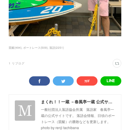
競艇
(
494
)
ボートレース
(
509
)
落語
(
2251
)
1
リブログ
まくれ！！一蔵 －春風亭一蔵 公式サイト－
一般社団法人落語協会所属 落語家 春風亭一
蔵の公式サイトです。 落語会情報、日頃のボー
トレース（競艇）の勝敗などを更新します。
photo by renji tachibana