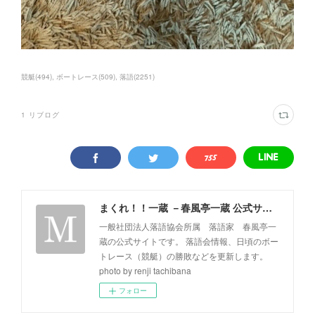
競艇
(
494
)
ボートレース
(
509
)
落語
(
2251
)
1
リブログ
まくれ！！一蔵 －春風亭一蔵 公式サイト－
一般社団法人落語協会所属 落語家 春風亭一
蔵の公式サイトです。 落語会情報、日頃のボー
トレース（競艇）の勝敗などを更新します。
photo by renji tachibana
フォロー