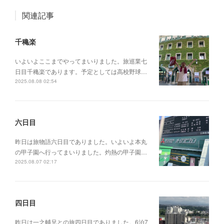
関連記事
千穐楽
いよいよここまでやってまいりました。旅巡業七
日目千穐楽であります。予定としては高校野球…
2025.08.08 02:54
六日目
昨日は旅物語六日目でありました。いよいよ本丸
の甲子園へ行ってまいりました。灼熱の甲子園…
2025.08.07 02:17
四日目
昨日は一之輔兄との旅四日目でありました。6泊7