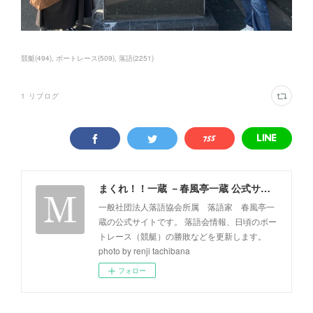
競艇
(
494
)
ボートレース
(
509
)
落語
(
2251
)
1
リブログ
まくれ！！一蔵 －春風亭一蔵 公式サイト－
一般社団法人落語協会所属 落語家 春風亭一
蔵の公式サイトです。 落語会情報、日頃のボー
トレース（競艇）の勝敗などを更新します。
photo by renji tachibana
フォロー