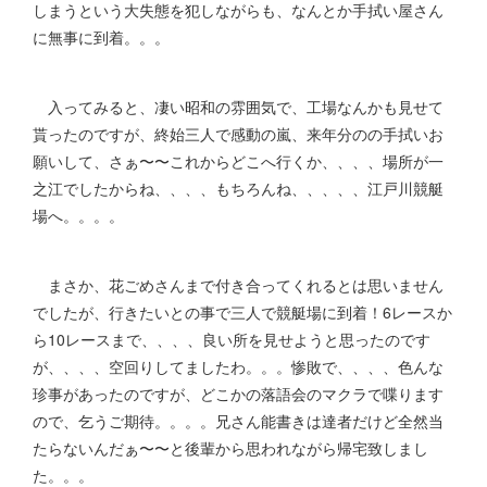
しまうという大失態を犯しながらも、なんとか手拭い屋さん
に無事に到着。。。
入ってみると、凄い昭和の雰囲気で、工場なんかも見せて
貰ったのですが、終始三人で感動の嵐、来年分のの手拭いお
願いして、さぁ〜〜これからどこへ行くか、、、、場所が一
之江でしたからね、、、、もちろんね、、、、、江戸川競艇
場へ。。。。
まさか、花ごめさんまで付き合ってくれるとは思いません
でしたが、行きたいとの事で三人で競艇場に到着！6レースか
ら10レースまで、、、、良い所を見せようと思ったのです
が、、、、空回りしてましたわ。。。惨敗で、、、、色んな
珍事があったのですが、どこかの落語会のマクラで喋ります
ので、乞うご期待。。。。兄さん能書きは達者だけど全然当
たらないんだぁ〜〜と後輩から思われながら帰宅致しまし
た。。。