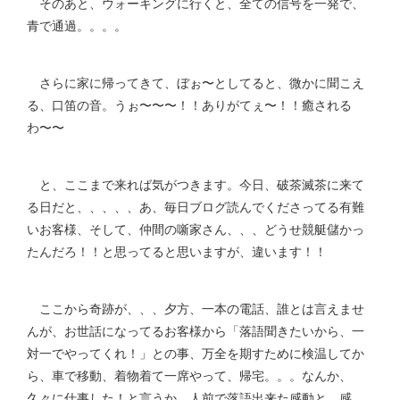
そのあと、ウォーキングに行くと、全ての信号を一発で、
青で通過。。。。
さらに家に帰ってきて、ぼぉ〜としてると、微かに聞こえ
る、口笛の音。うぉ〜〜〜！！ありがてぇ〜！！癒される
わ〜〜
と、ここまで来れば気がつきます。今日、破茶滅茶に来て
る日だと、、、、、あ、毎日ブログ読んでくださってる有難
いお客様、そして、仲間の噺家さん、、、どうせ競艇儲かっ
たんだろ！！と思ってると思いますが、違います！！
ここから奇跡が、、、夕方、一本の電話、誰とは言えませ
んが、お世話になってるお客様から「落語聞きたいから、一
対一でやってくれ！」との事、万全を期すために検温してか
ら、車で移動、着物着て一席やって、帰宅。。。なんか、
久々に仕事した！と言うか、人前で落語出来た感動と、感