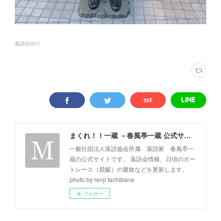
落語
(
2251
)
まくれ！！一蔵 －春風亭一蔵 公式サイト－
一般社団法人落語協会所属 落語家 春風亭一
蔵の公式サイトです。 落語会情報、日頃のボー
トレース（競艇）の勝敗などを更新します。
photo by renji tachibana
フォロー