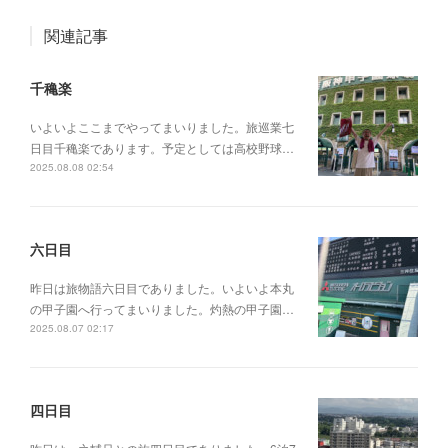
関連記事
千穐楽
いよいよここまでやってまいりました。旅巡業七
日目千穐楽であります。予定としては高校野球…
2025.08.08 02:54
六日目
昨日は旅物語六日目でありました。いよいよ本丸
の甲子園へ行ってまいりました。灼熱の甲子園…
2025.08.07 02:17
四日目