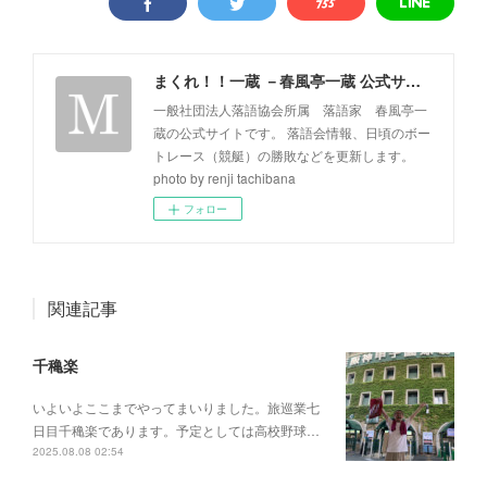
まくれ！！一蔵 －春風亭一蔵 公式サイト－
一般社団法人落語協会所属 落語家 春風亭一
蔵の公式サイトです。 落語会情報、日頃のボー
トレース（競艇）の勝敗などを更新します。
photo by renji tachibana
フォロー
関連記事
千穐楽
いよいよここまでやってまいりました。旅巡業七
日目千穐楽であります。予定としては高校野球…
2025.08.08 02:54