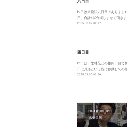
六日目
昨日は旅物語六日目でありまし
日、合計4試合楽しませて頂き
2025.08.07 02:17
四日目
昨日は一之輔兄との旅四日目で
日は月形という所に移動しての
2025.08.05 02:56
2024.05.09 03:02
浅草昼席