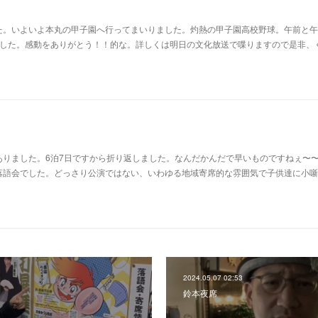
た。いよいよ本丸の甲子園へ行ってまいりました。灼熱の甲子園高校野球。午前と午
ました。感動をありがとう！！的な。詳しくは明日の文化放送で喋りますので是非、
ありました。6泊7日ですから折り返しました。なんだかんだで早いものですねぇ〜
落語会でした。どっさり公演ではない、いわゆる地域寄席的な雰囲気で子供達に小噺
2024.05.07 02:53
鈴本夜席