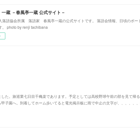
！一蔵 －春風亭一蔵 公式サイト－
人落語協会所属 落語家 春風亭一蔵の公式サイトです。 落語会情報、日頃のボー
hoto by renji tachibana
ー
ました。旅巡業七日目千穐楽であります。予定としては高校野球午前の部を見て帰る
ら甲子園へ。到着してホーム歩いてると電光掲示板に雨で中止の文字が、、、、、、