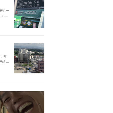
後丸一
くに…
〜。昨
教え…