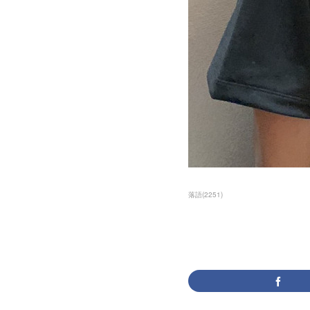
落語
(
2251
)