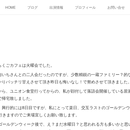
HOME
ブログ
出演情報
プロフィール
お問い合せ
らくごカフェは火曜会でした。
与いちさんとの二人会だったのですが、少数精鋭の一蔵ファミリー？的
かりバッチリ甘えさせて頂き昨日も悔いなし！で努めさせて頂きました
から、ユニオン食堂行ってからの、私が顔付して落語会開催している居
で帰宅致しました。
、興行的には8日目ですが、私にとって楽日、交互ラストのゴールデンウ
で行きますのでご来場宜しくお願い致します。
。ゴールデンウィーク後で、え？まだ水曜日？と思われる方も多いかと思