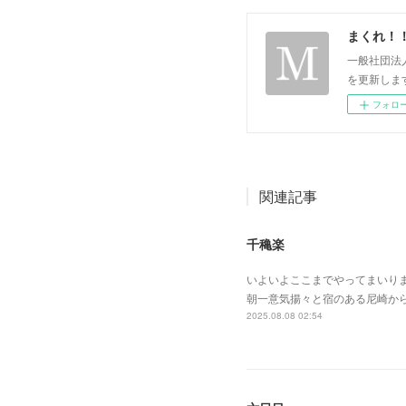
まくれ！
一般社団法
を更新します。 p
フォロ
関連記事
千穐楽
いよいよここまでやってまいり
朝一意気揚々と宿のある尼崎か
2025.08.08 02:54