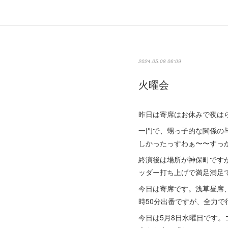
2024.05.08 06:09
火曜会
昨日は寄席はお休みで夜は
一門で、甥っ子的な関係の
しかったっすわぁ〜〜すっ
終演後は場所が神保町です
ッダー打ち上げで満足満足
今日は寄席です。浅草昼席
時50分出番ですが、全力
今日は5月8日水曜日です