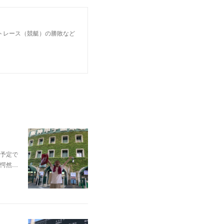
トレース（競艇）の勝敗など
予定で
愕然…