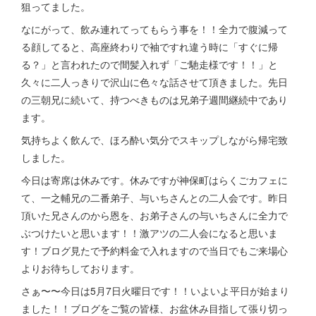
狙ってました。
なにがって、飲み連れてってもらう事を！！全力で腹減って
る顔してると、高座終わりで袖ですれ違う時に「すぐに帰
る？」と言われたので間髪入れず「ご馳走様です！！」と
久々に二人っきりで沢山に色々な話させて頂きました。先日
の三朝兄に続いて、持つべきものは兄弟子週間継続中であり
ます。
気持ちよく飲んで、ほろ酔い気分でスキップしながら帰宅致
しました。
今日は寄席は休みです。休みですが神保町はらくごカフェに
て、一之輔兄の二番弟子、与いちさんとの二人会です。昨日
頂いた兄さんのから恩を、お弟子さんの与いちさんに全力で
ぶつけたいと思います！！激アツの二人会になると思いま
す！ブログ見たで予約料金で入れますので当日でもご来場心
よりお待ちしております。
さぁ〜〜今日は5月7日火曜日です！！いよいよ平日が始まり
ました！！ブログをご覧の皆様、お盆休み目指して張り切っ