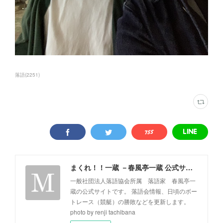
落語
(
2251
)
まくれ！！一蔵 －春風亭一蔵 公式サイト－
一般社団法人落語協会所属 落語家 春風亭一
蔵の公式サイトです。 落語会情報、日頃のボー
トレース（競艇）の勝敗などを更新します。
photo by renji tachibana