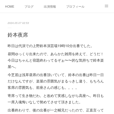
HOME
ブログ
出演情報
プロフィール
お問い合せ
2024.05.07 02:53
鈴本夜席
昨日は代演での上野鈴本演芸場19時10分出番でした。
昼間ゆっくり出来たので、あらかた雑用を終えて、どうだ！
今日はちゃんと宿題終わってるぞぉ〜〜的な気持ちで鈴本楽
屋へ。
今芝居は浅草昼席の出番頂いていて、鈴本の出番は昨日一日
だけなんですが、楽屋の雰囲気がまるっきし違う、もちろん
客席の雰囲気も、前座さんの感じも。。。。
寄席って生き物だわ。と改めて実感しながら高座へ。昨日も
一席入魂悔いなしで努めてさせて頂きました。
出番終わりで、後の出番が一之輔兄だったので、正直言って