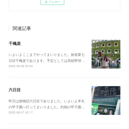
フォロー
関連記事
千穐楽
いよいよここまでやってまいりました。旅巡業七
日目千穐楽であります。予定としては高校野球…
2025.08.08 02:54
六日目
昨日は旅物語六日目でありました。いよいよ本丸
の甲子園へ行ってまいりました。灼熱の甲子園…
2025.08.07 02:17