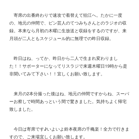
寄席の出番終わりで速攻で着替えて狛江へ。たかに一度
の、地元の仲間で、ピン芸人のてつみちさんとのラジオの収
録。本来なら月初の木曜に生放送と収録をするのですが、来
月頭が二人ともスケジュール的に無理での昨日収録。
昨日はね、ってか、昨日から二人で生まれ変わりまし
た！！サポーターになってリスラジで来週木曜日19時から是
非聞いてみて下さい！！宜しくお願い致します。
来月の2本分撮った後はね、地元の仲間ですからね、スーパ
ーお察しで時間あっという間で驚きました。気持ちよく帰宅
致しました。
今日は寄席です♪いよいよ鈴本夜席の千穐楽！全力で行きま
すので、ご来場宜しくお願い致します。