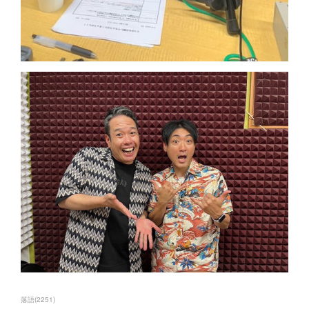
落語
(
2251
)