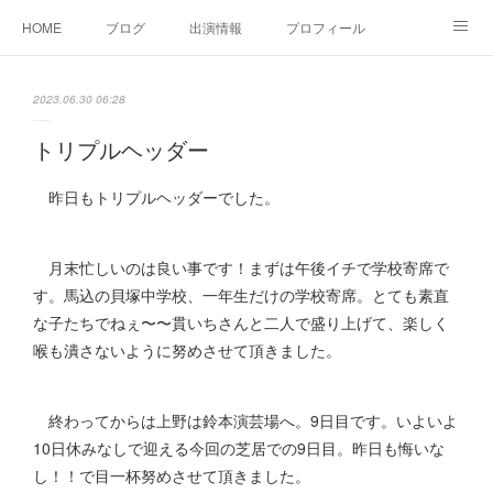
HOME
ブログ
出演情報
プロフィール
お問い合せ
2023.06.30 06:28
トリプルヘッダー
昨日もトリプルヘッダーでした。
月末忙しいのは良い事です！まずは午後イチで学校寄席で
す。馬込の貝塚中学校、一年生だけの学校寄席。とても素直
な子たちでねぇ〜〜貫いちさんと二人で盛り上げて、楽しく
喉も潰さないように努めさせて頂きました。
終わってからは上野は鈴本演芸場へ。9日目です。いよいよ
10日休みなしで迎える今回の芝居での9日目。昨日も悔いな
し！！で目一杯努めさせて頂きました。