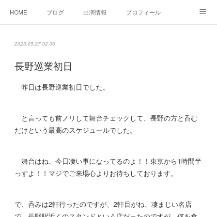
HOME
ブログ
出演情報
プロフィール
お問い合せ
2023.05.27 02:06
長野巡業初日
昨日は長野巡業初日でした。
と言っても前ノリして舞台チェックして、長野の方と呑む
だけという最高のスケジュールでした。
舞台はね、今日凄い事になってるのよ！！東京から1時間半
っすよ！！マジでご来場心よりお待ちしております。
で、呑みは2軒行ったのですが、2軒目がね、凄まじい名店
で、長野駅近くのスタンドという店だったのですが、何を食