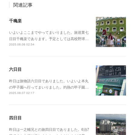
関連記事
千穐楽
いよいよここまでやってまいりました。旅巡業七
日目千穐楽であります。予定としては高校野球…
2025.08.08 02:54
六日目
昨日は旅物語六日目でありました。いよいよ本丸
の甲子園へ行ってまいりました。灼熱の甲子園…
2025.08.07 02:17
四日目
昨日は一之輔兄との旅四日目でありました。6泊7