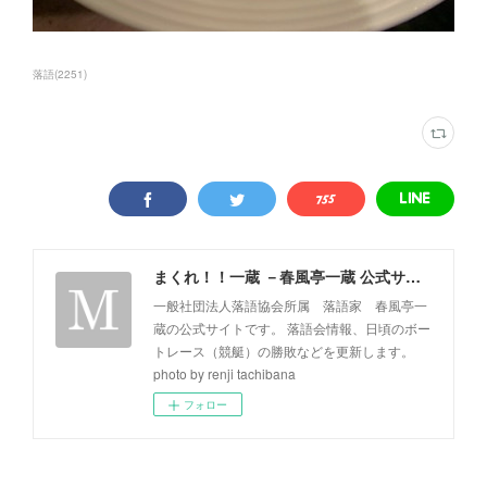
落語
(
2251
)
まくれ！！一蔵 －春風亭一蔵 公式サイト－
一般社団法人落語協会所属 落語家 春風亭一
蔵の公式サイトです。 落語会情報、日頃のボー
トレース（競艇）の勝敗などを更新します。
photo by renji tachibana
フォロー