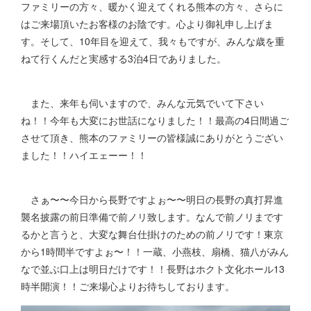
ファミリーの方々、暖かく迎えてくれる熊本の方々、さらに
はご来場頂いたお客様のお陰です。心より御礼申し上げま
す。そして、10年目を迎えて、我々もですが、みんな歳を重
ねて行くんだと実感する3泊4日でありました。
また、来年も伺いますので、みんな元気でいて下さい
ね！！今年も大変にお世話になりました！！最高の4日間過ご
させて頂き、熊本のファミリーの皆様誠にありがとうござい
ました！！ハイエェーー！！
さぁ〜〜今日から長野ですよぉ〜〜明日の長野の真打昇進
襲名披露の前日準備で前ノリ致します。なんで前ノリまです
るかと言うと、大変な舞台仕掛けのための前ノリです！東京
から1時間半ですよぉ〜！！一蔵、小燕枝、扇橋、猫八がみん
なで並ぶ口上は明日だけです！！長野はホクト文化ホール13
時半開演！！ご来場心よりお待ちしております。