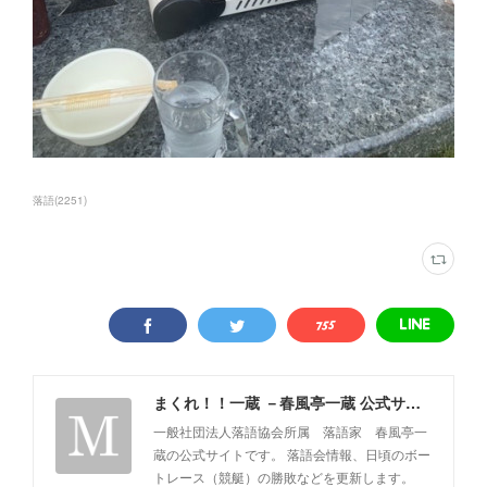
落語
(
2251
)
まくれ！！一蔵 －春風亭一蔵 公式サイト－
一般社団法人落語協会所属 落語家 春風亭一
蔵の公式サイトです。 落語会情報、日頃のボー
トレース（競艇）の勝敗などを更新します。