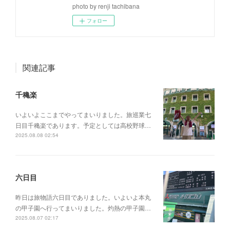
photo by renji tachibana
フォロー
関連記事
千穐楽
いよいよここまでやってまいりました。旅巡業七
日目千穐楽であります。予定としては高校野球…
2025.08.08 02:54
六日目
昨日は旅物語六日目でありました。いよいよ本丸
の甲子園へ行ってまいりました。灼熱の甲子園…
2025.08.07 02:17