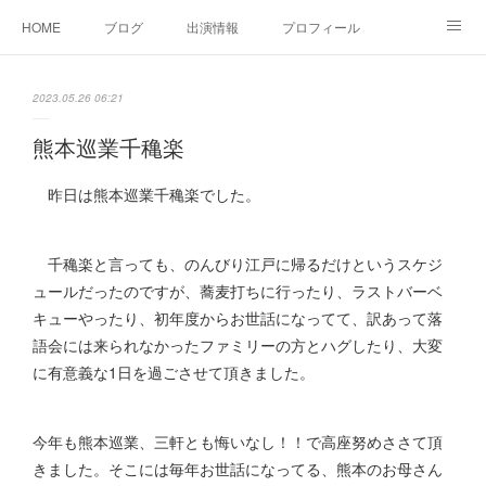
HOME
ブログ
出演情報
プロフィール
お問い合せ
2023.05.26 06:21
熊本巡業千穐楽
昨日は熊本巡業千穐楽でした。
千穐楽と言っても、のんびり江戸に帰るだけというスケジ
ュールだったのですが、蕎麦打ちに行ったり、ラストバーベ
キューやったり、初年度からお世話になってて、訳あって落
語会には来られなかったファミリーの方とハグしたり、大変
に有意義な1日を過ごさせて頂きました。
今年も熊本巡業、三軒とも悔いなし！！で高座努めささて頂
きました。そこには毎年お世話になってる、熊本のお母さん