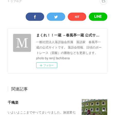
1
リブログ
まくれ！！一蔵 －春風亭一蔵 公式サイト－
一般社団法人落語協会所属 落語家 春風亭一
蔵の公式サイトです。 落語会情報、日頃のボー
トレース（競艇）の勝敗などを更新します。
photo by renji tachibana
フォロー
関連記事
千穐楽
いよいよここまでやってまいりました。旅巡業七