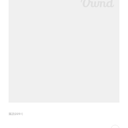
落語
(
2251
)