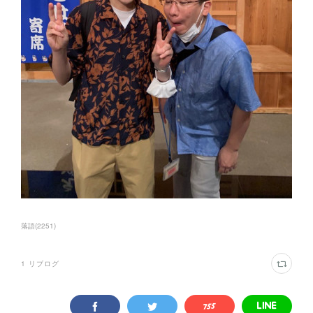
落語
(
2251
)
1
リブログ