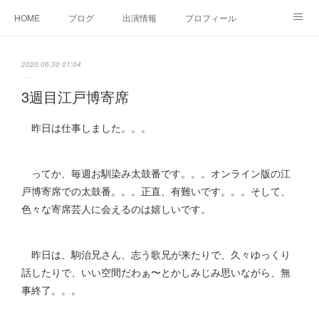
HOME
ブログ
出演情報
プロフィール
お問い合せ
2020.06.30 01:04
3週目江戸博寄席
昨日は仕事しました。。。
ってか、毎週お馴染み太鼓番です。。。オンライン版の江
戸博寄席での太鼓番。。。正直、有難いです。。。そして、
色々な寄席芸人に会えるのは嬉しいです。
昨日は、駒治兄さん、志う歌兄が来たりで、久々ゆっくり
話したりで、いい空間だわぁ〜とかしみじみ思いながら、無
事終了。。。