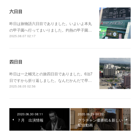
六日目
昨日は旅物語六日目でありました。いよいよ本丸
の甲子園へ行ってまいりました。灼熱の甲子園…
2025.08.07 02:17
四日目
昨日は一之輔兄との旅四日目でありました。6泊7
日ですから折り返しました。なんだかんだで早…
2025.08.05 02:56
2020.06.30 08:11
2020.06.29 00:22
７月 出演情報
グラチャン優勝戦＆新しい
配信動画