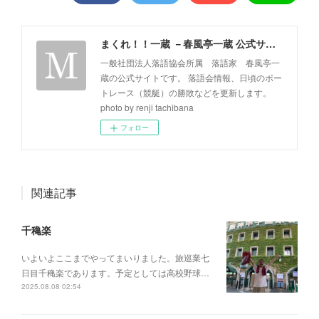
まくれ！！一蔵 －春風亭一蔵 公式サイト－
一般社団法人落語協会所属 落語家 春風亭一
蔵の公式サイトです。 落語会情報、日頃のボー
トレース（競艇）の勝敗などを更新します。
photo by renji tachibana
フォロー
関連記事
千穐楽
いよいよここまでやってまいりました。旅巡業七
日目千穐楽であります。予定としては高校野球…
2025.08.08 02:54