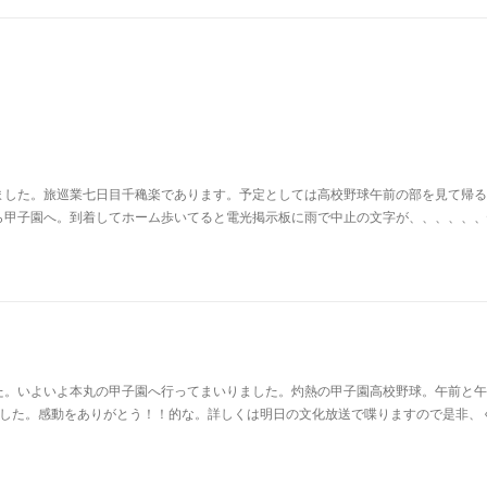
ました。旅巡業七日目千穐楽であります。予定としては高校野球午前の部を見て帰る
ら甲子園へ。到着してホーム歩いてると電光掲示板に雨で中止の文字が、、、、、、
た。いよいよ本丸の甲子園へ行ってまいりました。灼熱の甲子園高校野球。午前と午
ました。感動をありがとう！！的な。詳しくは明日の文化放送で喋りますので是非、