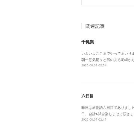
関連記事
千穐楽
いよいよここまでやってまいり
朝一意気揚々と宿のある尼崎か
2025.08.08 02:54
六日目
昨日は旅物語六日目でありまし
日、合計4試合楽しませて頂き
2025.08.07 02:17