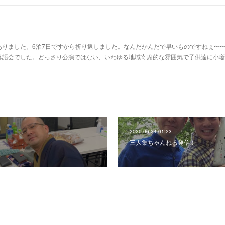
ありました。6泊7日ですから折り返しました。なんだかんだで早いものですねぇ〜
落語会でした。どっさり公演ではない、いわゆる地域寄席的な雰囲気で子供達に小噺
2020.06.24 01:23
三人集ちゃんねる発信！