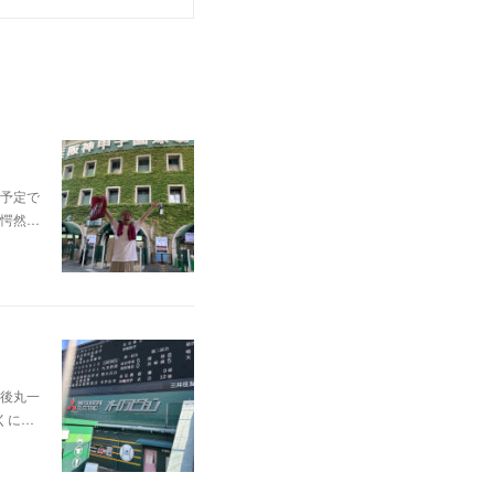
予定で
愕然…
後丸一
くに…