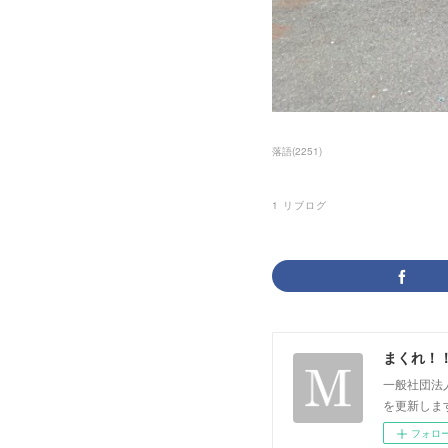
落語
(
2251
)
1
リブログ
まくれ！
一般社団法
を更新します。 p
フォロ