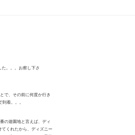
した。。。お察し下さ
とで、その前に何度か行き
で到着。。。
番の遊園地と言えば、ディ
けてくれたから、ディズニー