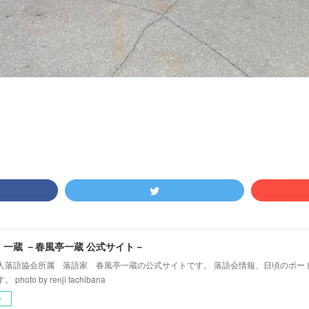
！一蔵 －春風亭一蔵 公式サイト－
人落語協会所属 落語家 春風亭一蔵の公式サイトです。 落語会情報、日頃のボー
hoto by renji tachibana
ー