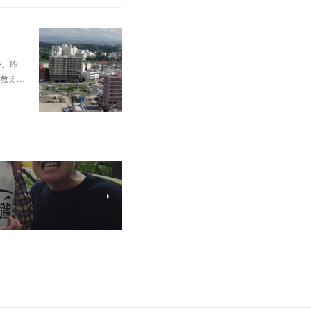
〜。昨
教え…