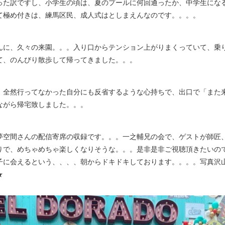
った訳ですし、小学生の頃は、夏のプールに何回通ったか、中学生にな
て極め付きは、練馬区民、成人式はとしまえんなのです。。。。
に、久々の来園。。。入り口からテンション上がりまくっていて、乗
て、のんびり散歩して帰ってきました。。。
全然行ってなかった自分にも反省するような心持ちで、出口で「また
ながら帰宅致しました。。。
空間さんの配信寄席の収録です。。。一之輔兄の会で、ゲストが師匠
りで、めちゃめちゃ楽しくなりそうな。。。是非是非ご視聴頂きたいの
子に会えるという、、、、朝からドキドキしております。。。。写真沢
★