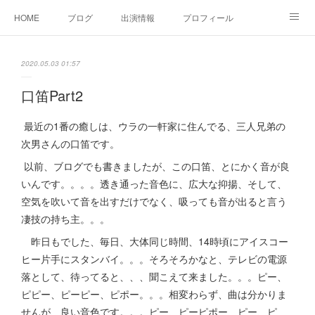
HOME
ブログ
出演情報
プロフィール
お問い合せ
2020.05.03 01:57
口笛Part2
最近の1番の癒しは、ウラの一軒家に住んでる、三人兄弟の
次男さんの口笛です。
以前、ブログでも書きましたが、この口笛、とにかく音が良
いんです。。。。透き通った音色に、広大な抑揚、そして、
空気を吹いて音を出すだけでなく、吸っても音が出ると言う
凄技の持ち主。。。
昨日もでした、毎日、大体同じ時間、14時頃にアイスコー
ヒー片手にスタンバイ。。。そろそろかなと、テレビの電源
落として、待ってると、、、聞こえて来ました。。。ピー、
ピピー、ピーピー、ピポー。。。相変わらず、曲は分かりま
せんが、良い音色です。。。ピー、ピーピポー、ピー、ピ