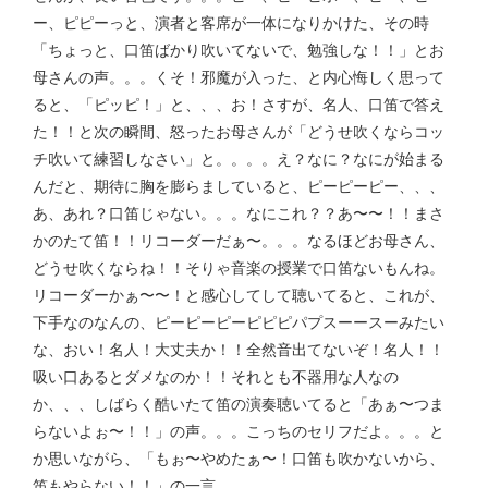
ー、ピピーっと、演者と客席が一体になりかけた、その時
「ちょっと、口笛ばかり吹いてないで、勉強しな！！」とお
母さんの声。。。くそ！邪魔が入った、と内心悔しく思って
ると、「ピッピ！」と、、、お！さすが、名人、口笛で答え
た！！と次の瞬間、怒ったお母さんが「どうせ吹くならコッ
チ吹いて練習しなさい」と。。。。え？なに？なにが始まる
んだと、期待に胸を膨らましていると、ピーピーピー、、、
あ、あれ？口笛じゃない。。。なにこれ？？あ〜〜！！まさ
かのたて笛！！リコーダーだぁ〜。。。なるほどお母さん、
どうせ吹くならね！！そりゃ音楽の授業で口笛ないもんね。
リコーダーかぁ〜〜！と感心してして聴いてると、これが、
下手なのなんの、ピーピーピーピピピパプスーースーみたい
な、おい！名人！大丈夫か！！全然音出てないぞ！名人！！
吸い口あるとダメなのか！！それとも不器用な人なの
か、、、しばらく酷いたて笛の演奏聴いてると「あぁ〜つま
らないよぉ〜！！」の声。。。こっちのセリフだよ。。。と
か思いながら、「もぉ〜やめたぁ〜！口笛も吹かないから、
笛もやらない！！」の一言。。。。