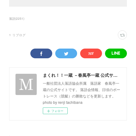
落語
(
2251
)
1
リブログ
まくれ！！一蔵 －春風亭一蔵 公式サイト－
一般社団法人落語協会所属 落語家 春風亭一
蔵の公式サイトです。 落語会情報、日頃のボー
トレース（競艇）の勝敗などを更新します。
photo by renji tachibana
フォロー