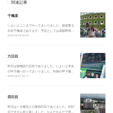
関連記事
千穐楽
いよいよここまでやってまいりました。旅巡業七
日目千穐楽であります。予定としては高校野球…
2025.08.08 02:54
六日目
昨日は旅物語六日目でありました。いよいよ本丸
の甲子園へ行ってまいりました。灼熱の甲子園…
2025.08.07 02:17
四日目
昨日は一之輔兄との旅四日目でありました。6泊7
日ですから折り返しました。なんだかんだで早…