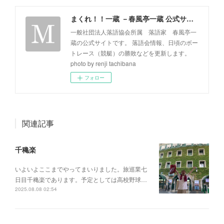
まくれ！！一蔵 －春風亭一蔵 公式サイト－
一般社団法人落語協会所属 落語家 春風亭一
蔵の公式サイトです。 落語会情報、日頃のボー
トレース（競艇）の勝敗などを更新します。
photo by renji tachibana
フォロー
関連記事
千穐楽
いよいよここまでやってまいりました。旅巡業七
日目千穐楽であります。予定としては高校野球…
2025.08.08 02:54