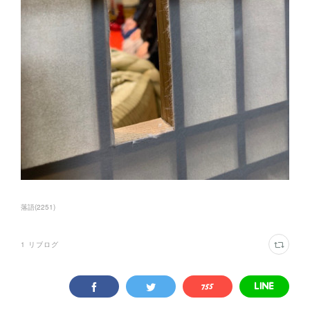
落語
(
2251
)
1
リブログ