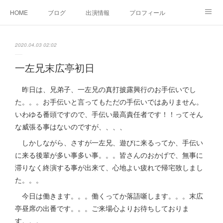
HOME
ブログ
出演情報
プロフィール
お問い合せ
2020.04.03 02:02
一左兄末広亭初日
昨日は、兄弟子、一左兄の真打披露興行のお手伝いでし
た。。。お手伝いと言ってもただの手伝いではありません。
いわゆる番頭ですので、手伝い最高責任者です！！ってそん
な威張る事はないのですが、、、、
しかしながら、さすが一左兄、遊びに来るってか、手伝い
に来る後輩が多い事多い事。。。皆さんのおかげで、無事に
滞りなく終演する事が出来て、心地よい疲れで帰宅致しまし
た。。。
今日は働きます。。。働くってか落語噺します。。。末広
亭昼席の出番です。。。ご来場心よりお待ちしておりま
す。。。