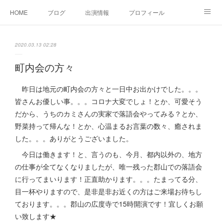
HOME
ブログ
出演情報
プロフィール
お問い合せ
2020.03.13 02:28
町内会の方々
昨日は地元の町内会の方々と一日中お出かけでした。。。
皆さんお優しい事。。。コロナ大変でしょ！とか、可愛そう
だから、うちのカミさんの実家で落語会やってみる？とか、
野菜持って帰んな！とか、心温まるお言葉の数々、癒されま
した。。。ありがとうございました。
今日は働きます！と、言うのも、今月、都内以外の、地方
の仕事が全てなくなりましたが、唯一残った郡山での落語会
に行ってまいります！正直助かります。。。たまってる分、
目一杯やりますので、是非是非お近くの方はご来場お待ちし
ております。。。郡山の広度寺で15時開演です！宜しくお願
い致します★