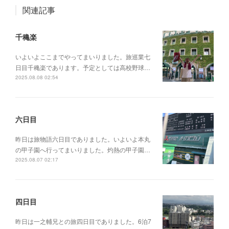
関連記事
千穐楽
いよいよここまでやってまいりました。旅巡業七
日目千穐楽であります。予定としては高校野球…
2025.08.08 02:54
六日目
昨日は旅物語六日目でありました。いよいよ本丸
の甲子園へ行ってまいりました。灼熱の甲子園…
2025.08.07 02:17
四日目
昨日は一之輔兄との旅四日目でありました。6泊7