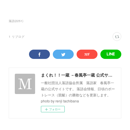
落語
(
2251
)
1
リブログ
まくれ！！一蔵 －春風亭一蔵 公式サイト－
一般社団法人落語協会所属 落語家 春風亭一
蔵の公式サイトです。 落語会情報、日頃のボー
トレース（競艇）の勝敗などを更新します。
photo by renji tachibana
フォロー