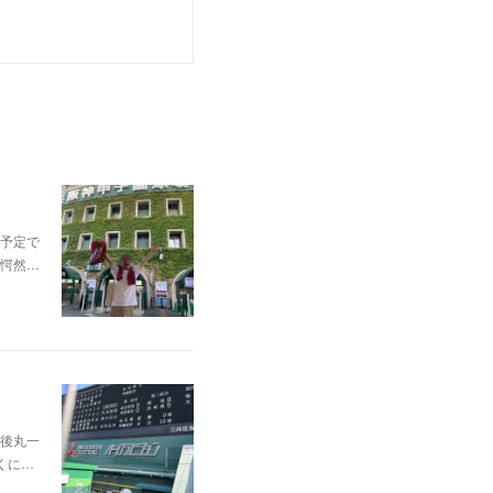
予定で
愕然…
後丸一
くに…