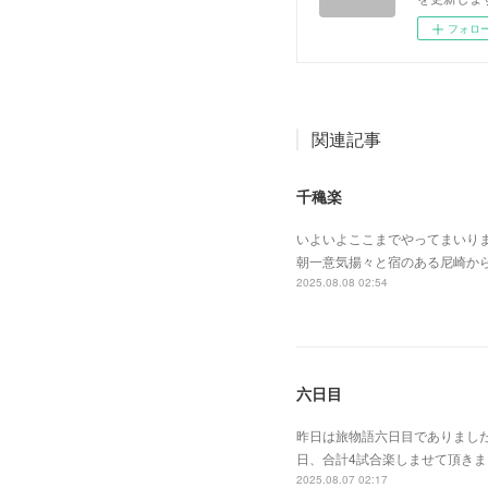
フォロ
関連記事
千穐楽
いよいよここまでやってまいり
朝一意気揚々と宿のある尼崎か
2025.08.08 02:54
六日目
昨日は旅物語六日目でありまし
日、合計4試合楽しませて頂き
2025.08.07 02:17