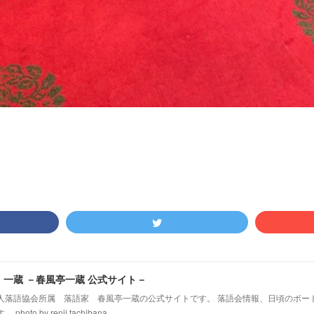
！一蔵 －春風亭一蔵 公式サイト－
人落語協会所属 落語家 春風亭一蔵の公式サイトです。 落語会情報、日頃のボー
hoto by renji tachibana