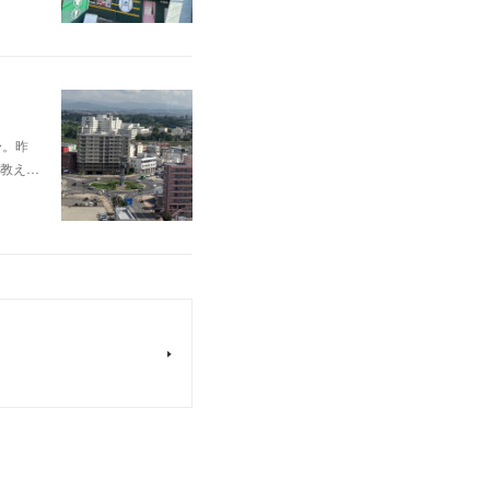
〜。昨
教え…