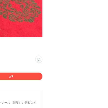
トレース（競艇）の勝敗など