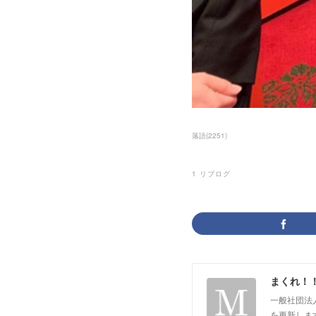
落語
(
2251
)
1
リブログ
まくれ！
一般社団法
を更新します。 p