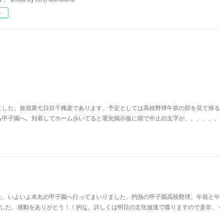
ー
ました。旅巡業七日目千穐楽であります。予定としては高校野球午前の部を見て帰る
ら甲子園へ。到着してホーム歩いてると電光掲示板に雨で中止の文字が、、、、、、
た。いよいよ本丸の甲子園へ行ってまいりました。灼熱の甲子園高校野球。午前と午
ました。感動をありがとう！！的な。詳しくは明日の文化放送で喋りますので是非、