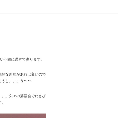
いう間に過ぎて参ります。
気軽な趣味があれば良いので
ろうし。。。う〜〜
。。。久々の落語会でわさび
す。