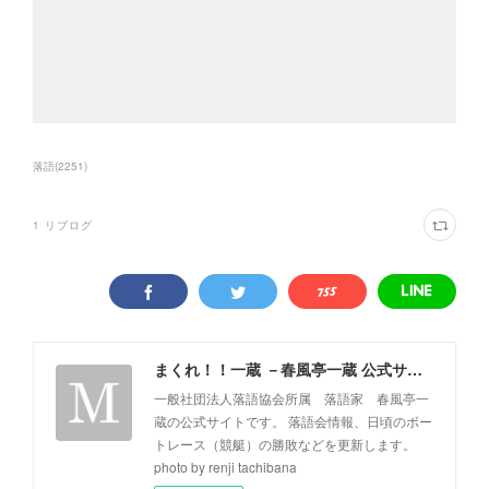
落語
(
2251
)
1
リブログ
まくれ！！一蔵 －春風亭一蔵 公式サイト－
一般社団法人落語協会所属 落語家 春風亭一
蔵の公式サイトです。 落語会情報、日頃のボー
トレース（競艇）の勝敗などを更新します。
photo by renji tachibana