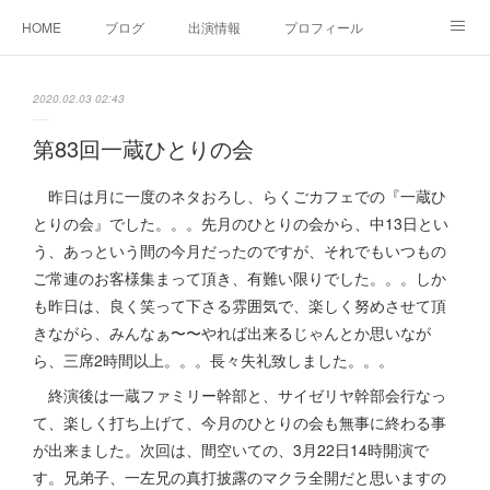
HOME
ブログ
出演情報
プロフィール
お問い合せ
2020.02.03 02:43
第83回一蔵ひとりの会
昨日は月に一度のネタおろし、らくごカフェでの『一蔵ひ
とりの会』でした。。。先月のひとりの会から、中13日とい
う、あっという間の今月だったのですが、それでもいつもの
ご常連のお客様集まって頂き、有難い限りでした。。。しか
も昨日は、良く笑って下さる雰囲気で、楽しく努めさせて頂
きながら、みんなぁ〜〜やれば出来るじゃんとか思いなが
ら、三席2時間以上。。。長々失礼致しました。。。
終演後は一蔵ファミリー幹部と、サイゼリヤ幹部会行なっ
て、楽しく打ち上げて、今月のひとりの会も無事に終わる事
が出来ました。次回は、間空いての、3月22日14時開演で
す。兄弟子、一左兄の真打披露のマクラ全開だと思いますの