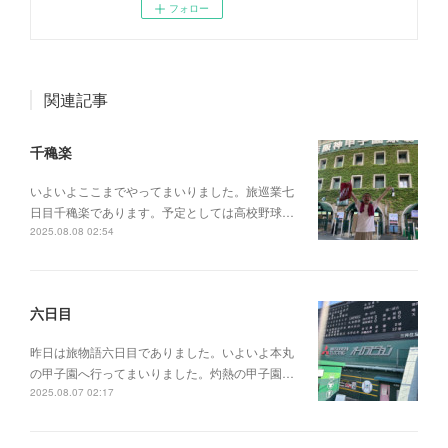
フォロー
関連記事
千穐楽
いよいよここまでやってまいりました。旅巡業七
日目千穐楽であります。予定としては高校野球…
2025.08.08 02:54
六日目
昨日は旅物語六日目でありました。いよいよ本丸
の甲子園へ行ってまいりました。灼熱の甲子園…
2025.08.07 02:17