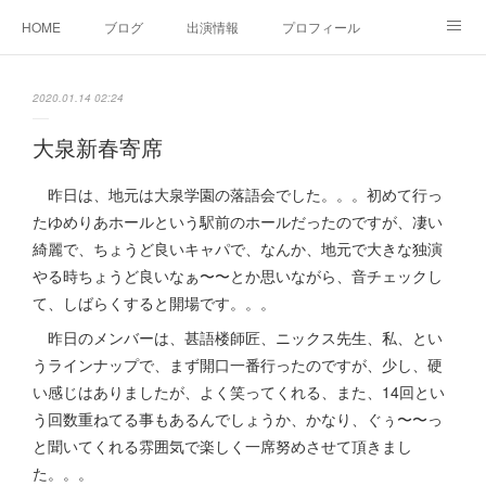
HOME
ブログ
出演情報
プロフィール
お問い合せ
2020.01.14 02:24
大泉新春寄席
昨日は、地元は大泉学園の落語会でした。。。初めて行っ
たゆめりあホールという駅前のホールだったのですが、凄い
綺麗で、ちょうど良いキャパで、なんか、地元で大きな独演
やる時ちょうど良いなぁ〜〜とか思いながら、音チェックし
て、しばらくすると開場です。。。
昨日のメンバーは、甚語楼師匠、ニックス先生、私、とい
うラインナップで、まず開口一番行ったのですが、少し、硬
い感じはありましたが、よく笑ってくれる、また、14回とい
う回数重ねてる事もあるんでしょうか、かなり、ぐぅ〜〜っ
と聞いてくれる雰囲気で楽しく一席努めさせて頂きまし
た。。。