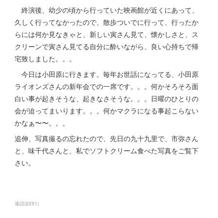
終演後、幼少の頃から行っていた映画館が近くにあって、
久しく行ってなかったので、散歩ついでに行って、行ったか
らには何か見なきゃと、新しい寅さん見て、懐かしさと、ス
クリーンで寅さん見てる自分に酔いながら、良い心持ちで帰
宅致しました。。。
今日は小田原に行きます。毎年お世話になってる、小田原
ライオンズさんの新年会での一席です。。。何かそろそろ面
白い事が起きそうな、起きなさそうな。。。日曜のひとりの
会が迫ってまいります。。。何かマクラになる事起こらない
かなぁ〜〜。。。
追伸、写真撮るの忘れたので、先日の九十九里で、市弥さん
と、味千代さんと、私でソフトクリーム食べた写真をご覧下
さい。
落語
(
2251
)