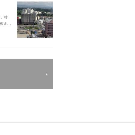
〜。昨
教え…