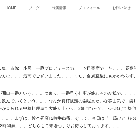
HOME
ブログ
出演情報
プロフィール
お問い合せ
集、市弥、小辰、一蔵プロデュースの、二ツ目寄席でした。。。昼夜開
なんの。。。最高でございました。。。また、台風直後にもかかわらず
開口一番という。。。つまり、一番早く仕事が終わるのが私で、、、
と飲んでいくという。。。なんか真打披露の楽屋見たいな雰囲気で、楽
ーが見られる中華料理屋で大盛り上がり。2軒目行って、へべれけで帰
。。。まずは、鈴本昼席12時半出番、そして、今日は『一蔵ひとりの
18時開演。。。どちらもご来場心よりお待ちしております。。。