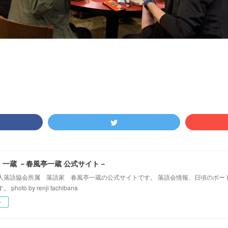
！一蔵 －春風亭一蔵 公式サイト－
人落語協会所属 落語家 春風亭一蔵の公式サイトです。 落語会情報、日頃のボー
hoto by renji tachibana
ー