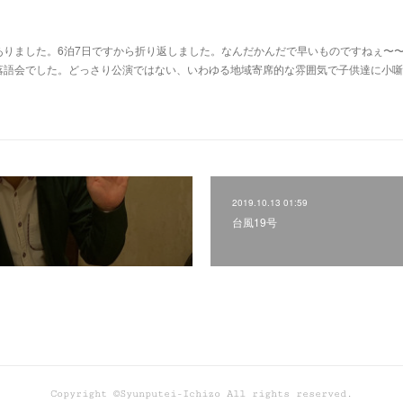
ありました。6泊7日ですから折り返しました。なんだかんだで早いものですねぇ〜
落語会でした。どっさり公演ではない、いわゆる地域寄席的な雰囲気で子供達に小噺
2019.10.13 01:59
台風19号
Copyright ©Syunputei-Ichizo All rights reserved.