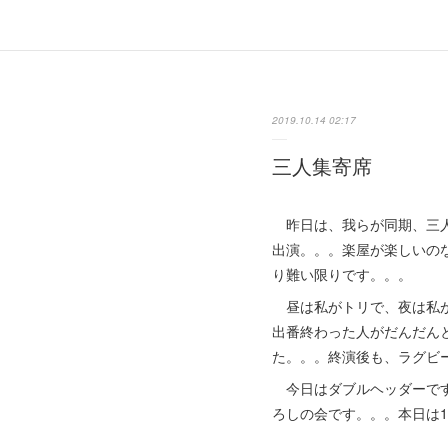
2019.10.14 02:17
三人集寄席
昨日は、我らが同期、三人
出演。。。楽屋が楽しいの
り難い限りです。。。
昼は私がトリで、夜は私が
出番終わった人がだんだん
た。。。終演後も、ラグビ
今日はダブルヘッダーです
ろしの会です。。。本日は