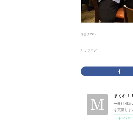
落語
(
2251
)
1
リブログ
まくれ！
一般社団法
を更新します。 p
フォロ