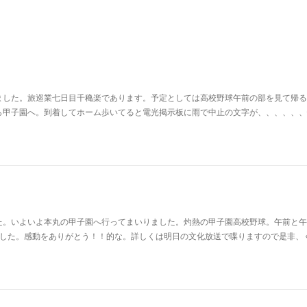
ました。旅巡業七日目千穐楽であります。予定としては高校野球午前の部を見て帰る
ら甲子園へ。到着してホーム歩いてると電光掲示板に雨で中止の文字が、、、、、、
た。いよいよ本丸の甲子園へ行ってまいりました。灼熱の甲子園高校野球。午前と午
ました。感動をありがとう！！的な。詳しくは明日の文化放送で喋りますので是非、