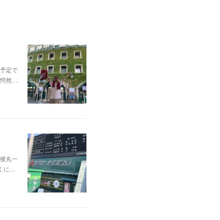
予定で
愕然…
後丸一
くに…