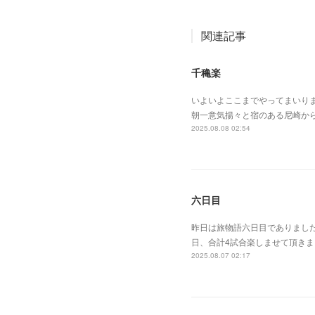
関連記事
千穐楽
いよいよここまでやってまいり
朝一意気揚々と宿のある尼崎か
2025.08.08 02:54
六日目
昨日は旅物語六日目でありまし
日、合計4試合楽しませて頂き
2025.08.07 02:17