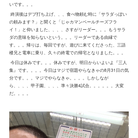
いです。。。
終演後はデブ打ち上げ、、、食べ物頼む時に「サラダっぽい
の頼みます？」と聞くと「じゃカマンベールチーズフラ
イ！」と仰いました、、、、さすがリーダー。。。もうサラ
ダの意味を知らないという。。。リーダーである由縁で
す。。。帰りは、毎回ですが、遊びに来てくださった、三語
楼兄と電車に乗り、久々の終電での帰宅となりました。。。
今日は休みです。。。休みですが、明日からいよいよ『三人
集』です。。。。今日はマジで宿題やらなきゃの8月31日の気
分です。。。マジでやらなきゃ。。。。しかしなが
ら、、、、甲子園、、、、準々決勝4試合。。。。。。大変
だ。。。。