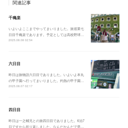
関連記事
千穐楽
いよいよここまでやってまいりました。旅巡業七
日目千穐楽であります。予定としては高校野球…
2025.08.08 02:54
六日目
昨日は旅物語六日目でありました。いよいよ本丸
の甲子園へ行ってまいりました。灼熱の甲子園…
2025.08.07 02:17
四日目
昨日は一之輔兄との旅四日目でありました。6泊7
日ですから折り返しました。なんだかんだで早…