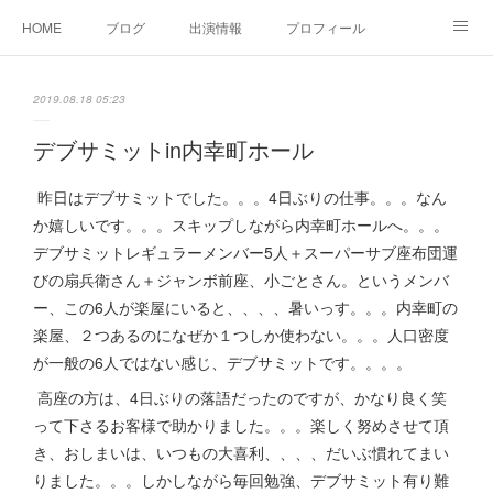
HOME
ブログ
出演情報
プロフィール
お問い合せ
2019.08.18 05:23
デブサミットin内幸町ホール
昨日はデブサミットでした。。。4日ぶりの仕事。。。なん
か嬉しいです。。。スキップしながら内幸町ホールへ。。。
デブサミットレギュラーメンバー5人＋スーパーサブ座布団運
びの扇兵衛さん＋ジャンボ前座、小ごとさん。というメンバ
ー、この6人が楽屋にいると、、、、暑いっす。。。内幸町の
楽屋、２つあるのになぜか１つしか使わない。。。人口密度
が一般の6人ではない感じ、デブサミットです。。。。
高座の方は、4日ぶりの落語だったのですが、かなり良く笑
って下さるお客様で助かりました。。。楽しく努めさせて頂
き、おしまいは、いつもの大喜利、、、、だいぶ慣れてまい
りました。。。しかしながら毎回勉強、デブサミット有り難