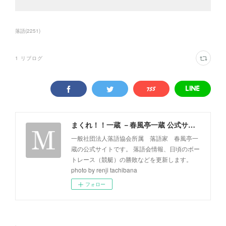
落語
(
2251
)
1
リブログ
まくれ！！一蔵 －春風亭一蔵 公式サイト－
一般社団法人落語協会所属 落語家 春風亭一
蔵の公式サイトです。 落語会情報、日頃のボー
トレース（競艇）の勝敗などを更新します。
photo by renji tachibana
フォロー