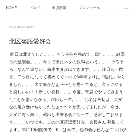
HOME
ブログ
出演情報
プロフィール
お問い合せ
2019.06.20 00:25
北区落語愛好会
昨日は北楽でした。。。もう主任を務めて、四年。。。24回
目の独演会。。。今まで出たネタの数64という。。。そろそ
ろ、なんて事ない、前座ネタが出てきます。。。昨日も一席
目、二ツ目になって初めてですので6年半ぶりに『狸札』やり
ました。。。大丈夫かなぁ〜〜とか思ってると、久々にやる
と楽しいの！！新しい発見。。。今度、寄席でやってみよう
^_^ とか思いながら、昨日も三席。。。北楽は最初は、大変
なの引き受けちゃったなぁ〜〜とか思ってましたが、今は、
大変に有り難い、蔵出し出来る会になって、感謝しておりま
す。。。いつでも、この北区落語愛好会、会員さん 募集して
ます。年に10回開催で、5回は私で、他の会は色んな二つ目が