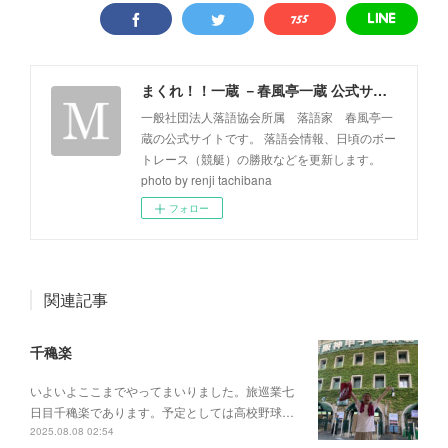
まくれ！！一蔵 －春風亭一蔵 公式サイト－
一般社団法人落語協会所属 落語家 春風亭一
蔵の公式サイトです。 落語会情報、日頃のボー
トレース（競艇）の勝敗などを更新します。
photo by renji tachibana
フォロー
関連記事
千穐楽
いよいよここまでやってまいりました。旅巡業七
日目千穐楽であります。予定としては高校野球…
2025.08.08 02:54