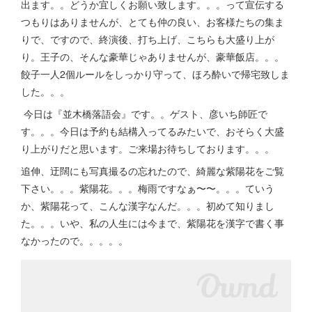
出ます。。どうか宜しくお願い致します。。。って宣伝する
つもりはありませんが、とても仲の良い、お客様たちの集ま
りで、ですので、終演後、打ち上げ、こちらも大盛り上が
り。王子の、そんな豪華じゃありませんが、豪華飯店。。。
餃子一人2個ルールをしっかり守って、ほろ酔いで帰宅致しま
した。。。
今日は『並木橋落語会』です。。ゲスト、彦いち師匠で
す。。。今日は予約も結構入ってるみたいで、おそらく大盛
り上がりだと思います。ご来場お待ちしております。。。
追伸、迂闊にも写真撮るの忘れたので、綺麗な紫陽花をご覧
下さい。。。紫陽花。。。梅雨ですなぁ〜〜。。。ていう
か、紫陽花って、こんな漢字なんだ。。。初めて知りまし
た。。。いや、私の人生には今まで、紫陽花を漢字で書く事
なかったので。。。。。