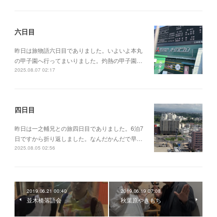
六日目
昨日は旅物語六日目でありました。いよいよ本丸
の甲子園へ行ってまいりました。灼熱の甲子園…
2025.08.07 02:17
四日目
昨日は一之輔兄との旅四日目でありました。6泊7
日ですから折り返しました。なんだかんだで早…
2025.08.05 02:56
2019.06.21 00:40
2019.06.19 07:08
並木橋落語会
秋葉原やきもち