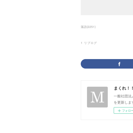
落語
(
2251
)
1
リブログ
まくれ！
一般社団法
を更新します。 p
フォロ