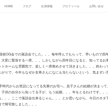
HOME
ブログ
出演情報
プロフィール
お問い合せ
母校OG会での落語会でした。。。毎年呼んでもらって、早いもので四
、大変に緊張する一席。。。しかしながら四年目になると、知ってるお
ットホームな雰囲気で、楽しく一席努めさせて頂きました。。。終わっ
上がりで、今年もなぜか女将さんになにも当たらないという、気まずい
手時代からお世話になってる先輩のお宅へ。息子さんの結婚が決まって
、子供の自分から知ってる子が、もう結婚。。。年をとるわけです。。。
な。。。ここで落語会出来るじゃん。。。とか思いながら、今日のネタ
分で帰宅致しました。。。