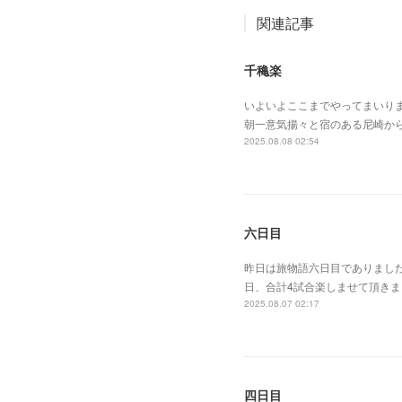
関連記事
千穐楽
いよいよここまでやってまいり
朝一意気揚々と宿のある尼崎か
2025.08.08 02:54
六日目
昨日は旅物語六日目でありまし
日、合計4試合楽しませて頂き
2025.08.07 02:17
四日目