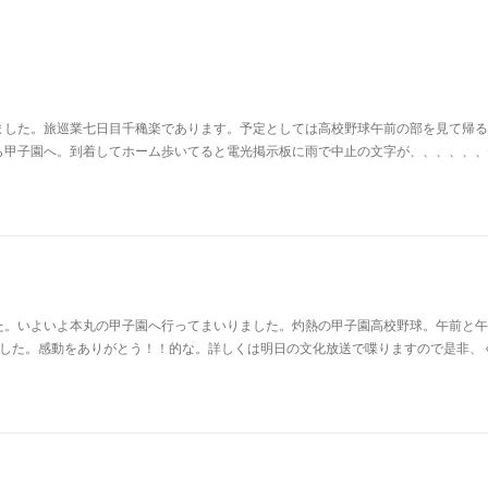
ました。旅巡業七日目千穐楽であります。予定としては高校野球午前の部を見て帰る
ら甲子園へ。到着してホーム歩いてると電光掲示板に雨で中止の文字が、、、、、、
た。いよいよ本丸の甲子園へ行ってまいりました。灼熱の甲子園高校野球。午前と午
ました。感動をありがとう！！的な。詳しくは明日の文化放送で喋りますので是非、