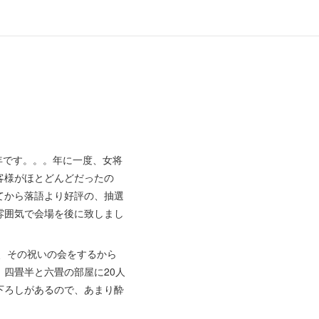
年です。。。年に一度、女将
客様がほとどんどだったの
てから落語より好評の、抽選
雰囲気で会場を後に致しまし
、その祝いの会をするから
四畳半と六畳の部屋に20人
下ろしがあるので、あまり酔