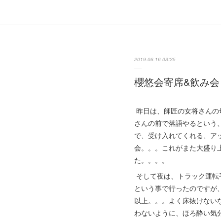
2019.06.16 03:25
櫻悠会寄席&飲み会
昨日は、師匠の女将さんの
さんの前で落語やるという
で、受け入れてくれる、ア
会。。。これがまた大盛り
た。。。。
そして夜は、トラック運転
という事で行ったのですが
以上。。。よく床抜けない
わないように、ほろ酔い気