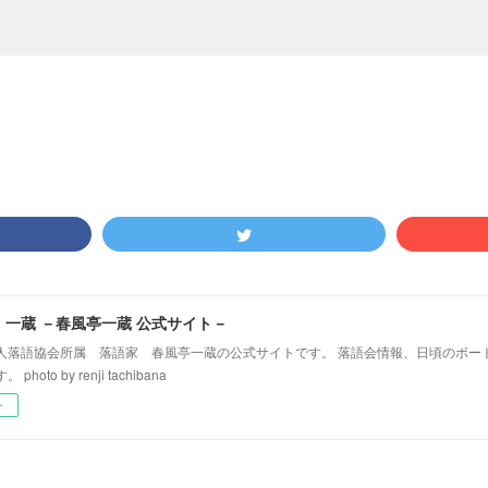
！一蔵 －春風亭一蔵 公式サイト－
人落語協会所属 落語家 春風亭一蔵の公式サイトです。 落語会情報、日頃のボー
hoto by renji tachibana
ー