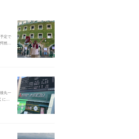
予定で
愕然…
後丸一
くに…