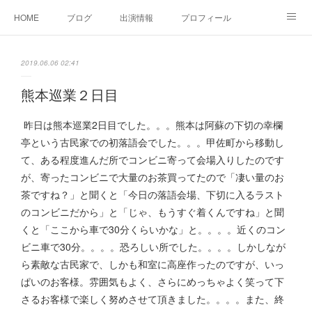
HOME
ブログ
出演情報
プロフィール
お問い合せ
2019.06.06 02:41
熊本巡業２日目
昨日は熊本巡業2日目でした。。。熊本は阿蘇の下切の幸欄
亭という古民家での初落語会でした。。。甲佐町から移動し
て、ある程度進んだ所でコンビニ寄って会場入りしたのです
が、寄ったコンビニで大量のお茶買ってたので「凄い量のお
茶ですね？」と聞くと「今日の落語会場、下切に入るラスト
のコンビニだから」と「じゃ、もうすぐ着くんですね」と聞
くと「ここから車で30分くらいかな」と。。。。近くのコン
ビニ車で30分。。。。恐ろしい所でした。。。。しかしなが
ら素敵な古民家で、しかも和室に高座作ったのですが、いっ
ぱいのお客様。雰囲気もよく、さらにめっちゃよく笑って下
さるお客様で楽しく努めさせて頂きました。。。。また、終