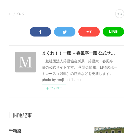
1
リブログ
まくれ！！一蔵 －春風亭一蔵 公式サイト－
一般社団法人落語協会所属 落語家 春風亭一
蔵の公式サイトです。 落語会情報、日頃のボー
トレース（競艇）の勝敗などを更新します。
photo by renji tachibana
フォロー
関連記事
千穐楽