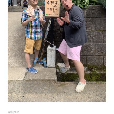
落語
(
2251
)