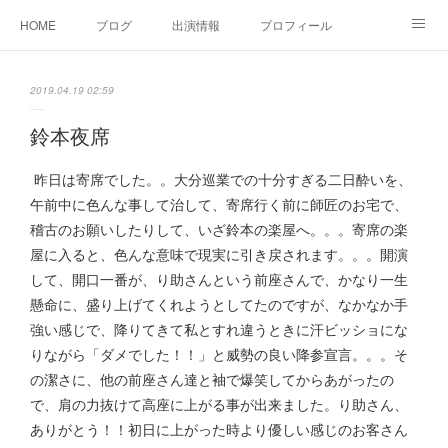
HOME
ブログ
出演情報
プロフィール
お問い合せ
2019.04.19 02:59
鈴本夜席
昨日は寄席でした。。大分巡業での十分すぎる二日酔いを、
午前中に色んな事して治して、寄席行く前に師匠のお宅で、
稽古のお願いしたりして、いざ鈴本の楽屋へ。。。寄席の楽
屋に入ると、色んな意味で現実に引き戻されます。。。開演
して、開口一番が、り助さんという前座さんで、かなり一生
懸命に、盛り上げてくれようとしてたのですが、なかなか手
強い感じで、降りてきて私とすれ違うときに汗ビッショにな
りながら「ダメでした！！」と威勢の良い降参宣言。。。そ
の潔さに、他の前座さん達と袖で爆笑してからあがったの
で、肩の力抜けて高座に上がる事が出来ました。り助さん、
ありがとう！！初日に上がった時より優しい感じのお客さん