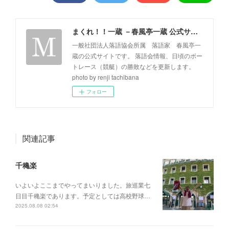
まくれ！！一蔵 －春風亭一蔵 公式サイト－
一般社団法人落語協会所属 落語家 春風亭一
蔵の公式サイトです。 落語会情報、日頃のボー
トレース（競艇）の勝敗などを更新します。
photo by renji tachibana
フォロー
関連記事
千穐楽
いよいよここまでやってまいりました。旅巡業七
日目千穐楽であります。予定としては高校野球…
2025.08.08 02:54