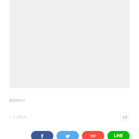
落語
(
2251
)
1
リブログ