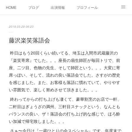
HOME
ブログ
出演情報
プロフィール
お問い合せ
2019.03.29 06:23
藤沢楽笑落語会
昨日はもう20回くらい続いてる、埼玉は入間市武蔵藤沢の
『楽笑寄席』でした。。。座長の扇生師匠が毎回トリで、前
座、二ツ目、色物の先生、そして師匠という。。。大変に寄
席っぽい、そして、流れの良い落語会でした。さすがの歴史
を感じました。また、お客様も落語に慣れていて、やりやす
い雰囲気で、楽しく努めさせて頂きました。。。
終わってからの打ち上げも凄くて、豪華割烹のお店で一軒、
二軒目はぎょうざの満州、三軒目スナックという、なんとも
バランスの良い、ザ！落語会の打ち上げ的な感じで、ほろ酔
い加減で帰宅致しました。。。
さぁ〜今日は『一蔵ひとりの会スペシャル』です。年度末で