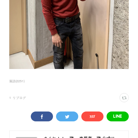
落語
(
2251
)
1
リブログ