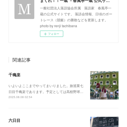
まくれ！！一蔵 －春風亭一蔵 公式サイト－
一般社団法人落語協会所属 落語家 春風亭一
蔵の公式サイトです。 落語会情報、日頃のボー
トレース（競艇）の勝敗などを更新します。
photo by renji tachibana
フォロー
関連記事
千穐楽
いよいよここまでやってまいりました。旅巡業七
日目千穐楽であります。予定としては高校野球…
2025.08.08 02:54
六日目