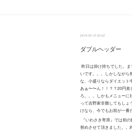
2019.03.10 02:02
ダブルヘッダー
昨日は掛け持ちでした。ま
いです。。。しかしながら
な、小盛りならダイエット
あぁ〜〜ん！！？？20円
ろ。。。しかもメニューに
って吉野家非難してもしょ
けなら、今でもお前が一番
『いわさき寄席』では初の
努めさせて頂きました。。