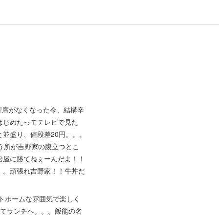
寄席がなくなった今、結構辛
はじめたってテレビで見た
並盛り、値段差20円。。。
う所が吉野家の腹立つとこ
松屋に勝てねぇーんだよ！！
。。頑張れ吉野家！！牛丼だ
トホームな雰囲気で楽しく
してランチへ。。。飯能の名