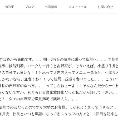
HOME
ブログ
出演情報
プロフィール
お問い合せ
ずは昼から飯能です。。。朝一8時台の電車に乗って飯能へ。。。早朝
無事に飯能到着。ロータリー行くと吉野家が。そういえば、小盛り牛丼
中の自分でも良いな！！と思って店内内入ってメニュー見ると、小盛りと
差しかないなら、並食うわ！！って結局、並盛り食べました。。。こうい
社長の吉野家の食べ方。。。ってしらねぇーよ！！そんなんだから一生
うがないですが、もともと吉野家愛好家だった私だから許して下さい。
だ！！久々の吉野家で満足満足で楽屋入り。。。
飯能での会だったのですが大勢のお客様。しかもよく笑って下さるアッ
終演後、社長といつも世話になってるスタッフの方々と、1回目を記念