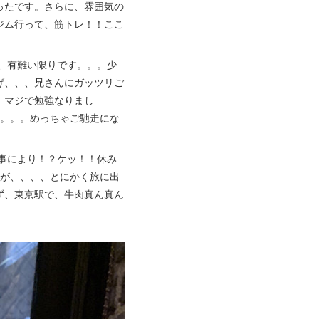
ったです。さらに、雰囲気の
ジム行って、筋トレ！！ここ
、有難い限りです。。。少
げ、、、兄さんにガッツリご
、マジで勉強なりまし
す。。。めっちゃご馳走にな
事により！？ケッ！！休み
んが、、、、とにかく旅に出
ず、東京駅で、牛肉真ん真ん