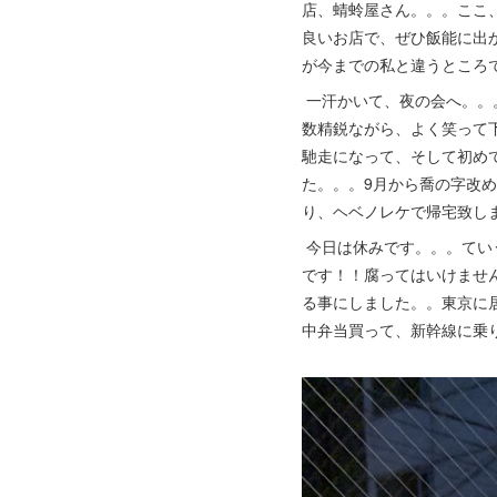
店、蜻蛉屋さん。。。ここ
良いお店で、ぜひ飯能に出
が今までの私と違うところ
一汗かいて、夜の会へ。。
数精鋭ながら、よく笑って
馳走になって、そして初め
た。。。9月から喬の字改
り、ヘベノレケで帰宅致し
今日は休みです。。。てい
です！！腐ってはいけませ
る事にしました。。東京に
中弁当買って、新幹線に乗