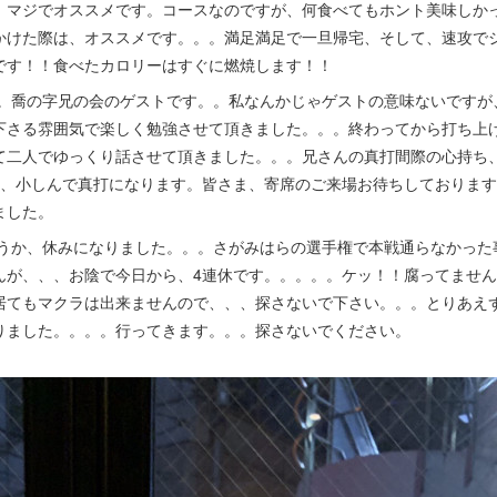
、マジでオススメです。コースなのですが、何食べてもホント美味しか
かけた際は、オススメです。。。満足満足で一旦帰宅、そして、速攻で
です！！食べたカロリーはすぐに燃焼します！！
。喬の字兄の会のゲストです。。私なんかじゃゲストの意味ないですが
下さる雰囲気で楽しく勉強させて頂きました。。。終わってから打ち上
て二人でゆっくり話させて頂きました。。。兄さんの真打間際の心持ち
め、小しんで真打になります。皆さま、寄席のご来場お待ちしておりま
ました。
うか、休みになりました。。。さがみはらの選手権で本戦通らなかった
んが、、、お陰で今日から、4連休です。。。。。ケッ！！腐ってませ
居てもマクラは出来ませんので、、、探さないで下さい。。。とりあえ
りました。。。。行ってきます。。。探さないでください。