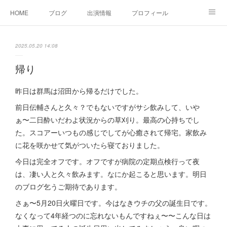
HOME
ブログ
出演情報
プロフィール
お問い合せ
2025.05.20 14:08
帰り
昨日は群馬は沼田から帰るだけでした。
前日伝輔さんと久々？でもないですがサシ飲みして、いや
ぁ〜二日酔いだわよ状況からの草刈り。最高の心持ちでし
た。スコアーいつもの感じでしてが心癒されて帰宅。家飲み
に花を咲かせて気がついたら寝ておりました。
今日は完全オフです。オフですが病院の定期点検行って夜
は、凄い人と久々飲みます。なにか起こると思います。明日
のブログ乞うご期待であります。
さぁ〜5月20日火曜日です。今はなきウチの父の誕生日です。
なくなって4年経つのに忘れないもんですねぇ〜〜こんな日は