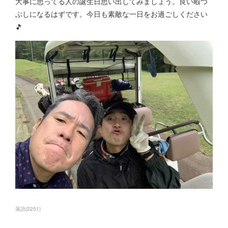
大事に思ってる人の誕生日思い出してみましょう。良い暇つ
ぶしになるはずです。今日も素敵な一日をお過ごしください
🎵
落語
(
2251
)