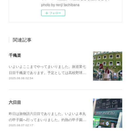
photo by renji tachibana
フォロー
関連記事
千穐楽
いよいよここまでやってまいりました。旅巡業七
日目千穐楽であります。予定としては高校野球…
2025.08.08 02:54
六日目
昨日は旅物語六日目でありました。いよいよ本丸
の甲子園へ行ってまいりました。灼熱の甲子園…
2025.08.07 02:17