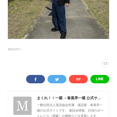
落語
(
2251
)
まくれ！！一蔵 －春風亭一蔵 公式サイト－
一般社団法人落語協会所属 落語家 春風亭一
蔵の公式サイトです。 落語会情報、日頃のボー
トレース（競艇）の勝敗などを更新します。