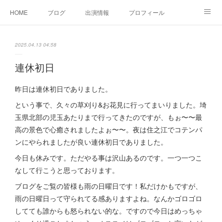
HOME
ブログ
出演情報
プロフィール
お問い合せ
2025.04.13 04:58
連休初日
昨日は連休初日でありました。
という事で、久々の草刈り&お花見に行ってまいりました。埼
玉県北部の児玉あたりまで行ってきたのですが、もぉ〜〜最
高の景色で心癒されましたよぉ〜〜。夜は住之江でコテンパ
ンにやられましたが良い連休初日でありました。
今日も休みです。ただやる事は沢山あるのです。一つ一つこ
なして行こうと思っております。
ブログをご覧の皆様も雨の日曜日です！私だけかもですが、
雨の日曜日って守られてる感ありますよね。なんかゴロゴロ
してても誰からも怒られない的な。ですので今日はめっちゃ