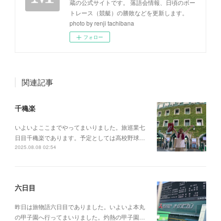
蔵の公式サイトです。 落語会情報、日頃のボー
トレース（競艇）の勝敗などを更新します。
photo by renji tachibana
フォロー
関連記事
千穐楽
いよいよここまでやってまいりました。旅巡業七
日目千穐楽であります。予定としては高校野球…
2025.08.08 02:54
六日目
昨日は旅物語六日目でありました。いよいよ本丸
の甲子園へ行ってまいりました。灼熱の甲子園…