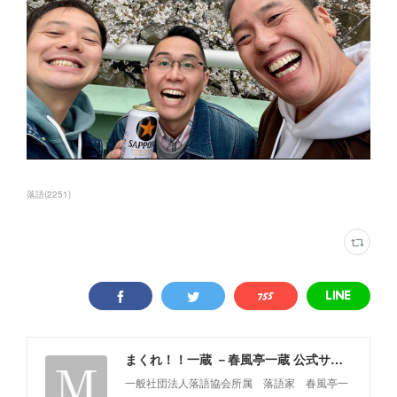
落語
(
2251
)
まくれ！！一蔵 －春風亭一蔵 公式サイト－
一般社団法人落語協会所属 落語家 春風亭一