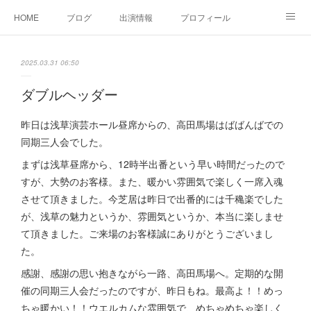
HOME
ブログ
出演情報
プロフィール
お問い合せ
2025.03.31 06:50
ダブルヘッダー
昨日は浅草演芸ホール昼席からの、高田馬場はばばんばでの
同期三人会でした。
まずは浅草昼席から、12時半出番という早い時間だったので
すが、大勢のお客様。また、暖かい雰囲気で楽しく一席入魂
させて頂きました。今芝居は昨日で出番的には千穐楽でした
が、浅草の魅力というか、雰囲気というか、本当に楽しませ
て頂きました。ご来場のお客様誠にありがとうございまし
た。
感謝、感謝の思い抱きながら一路、高田馬場へ。定期的な開
催の同期三人会だったのですが、昨日もね。最高よ！！めっ
ちゃ暖かい！！ウエルカムな雰囲気で、めちゃめちゃ楽しく