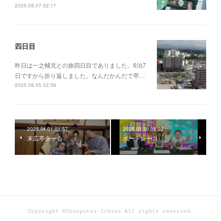
2025.08.07 02:17
四日目
昨日は一之輔兄との旅四日目でありました。6泊7
日ですから折り返しました。なんだかんだで早…
2025.08.05 02:56
2025.04.01 01:57
2025.03.30 08:22
末広亭余一会
ボートレース
Copyright ©Syunputei-Ichizo All rights reserved.